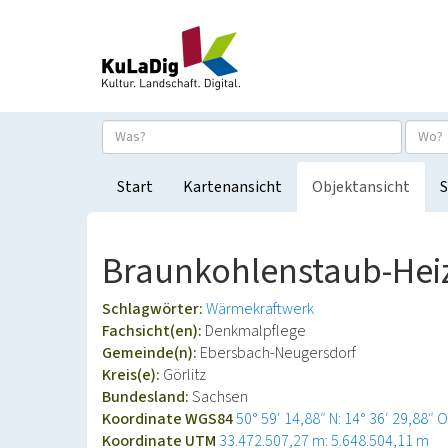
Start
Kartenansicht
Objektansicht
S
Braunkohlenstaub-Heiz
Schlagwörter:
Wärmekraftwerk
Fachsicht(en):
Denkmalpflege
Gemeinde(n):
Ebersbach-Neugersdorf
Kreis(e):
Görlitz
Bundesland:
Sachsen
Koordinate WGS84
50° 59′ 14,88″ N: 14° 36′ 29,88″ O
Koordinate UTM
33.472.507,27 m: 5.648.504,11 m