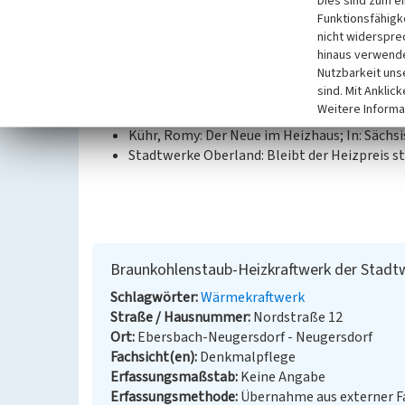
Dies sind zum e
An dieser Stelle befand sich bereits vor 1984 ein 
Funktionsfähigke
nicht widerspre
hinaus verwende
Datierung:
Nutzbarkeit uns
vor 1984
sind. Mit Anklic
Weitere Informa
Quellen/Literaturangaben:
Kühr, Romy: Der Neue im Heizhaus; In: Sächsi
Stadtwerke Oberland: Bleibt der Heizpreis sta
Braunkohlenstaub-Heizkraftwerk der Stadt
Schlagwörter
Wärmekraftwerk
Straße / Hausnummer
Nordstraße 12
Ort
Ebersbach-Neugersdorf - Neugersdorf
Fachsicht(en)
Denkmalpflege
Erfassungsmaßstab
Keine Angabe
Erfassungsmethode
Übernahme aus externer 