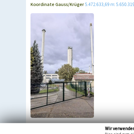
Koordinate Gauss/Krüger
5.472.633,69 m: 5.650.31
Die Stadtwerke Oberland GmbH betreiben ihre Fe
Wir verwende
Heizkraftwerk. Bezogen wird der Braunkohlestaub 