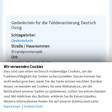
Gedenkstein für die Teildevastierung Deutsch
Ossig
Schlagwörter
Gedenkstein
Straße / Hausnummer
Strandpromenade
Ort
Görlitz - Deutsch Ossig
Wir verwenden Cookies
Fachsicht(en)
Dies sind zum einen technisch notwendige Cookies, um die
Denkmalpflege
Funktionsfähigkeit der Seiten sicherzustellen. Diesen können Sie
Erfassungsmaßstab
nicht widersprechen, wenn Sie die Seite nutzen möchten. Darüber
Keine Angabe
hinaus verwenden wir Cookies für eine Webanalyse, um die
Erfassungsmethode
Nutzbarkeit unserer Seiten zu optimieren, sofern Sie einverstanden
Übernahme aus externer Fachdatenbank
sind. Mit Anklicken des Buttons erklären Sie Ihr Einverständnis.
Weitere Informationen finden Sie auf unserer Datenschutzseite.
Impressum
|
Datenschutz