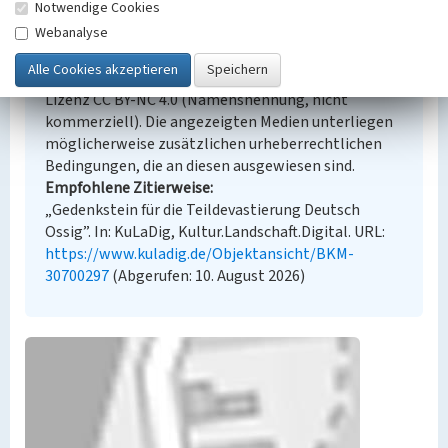
Notwendige Cookies
Empfohlene Zitierweise
Webanalyse
Urheberrechtlicher Hinweis
Der hier präsentierte Inhalt steht unter der freien
Lizenz CC BY-NC 4.0 (Namensnennung, nicht
kommerziell). Die angezeigten Medien unterliegen
möglicherweise zusätzlichen urheberrechtlichen
Bedingungen, die an diesen ausgewiesen sind.
Empfohlene Zitierweise
„Gedenkstein für die Teildevastierung Deutsch
Ossig”. In: KuLaDig, Kultur.Landschaft.Digital. URL:
https://www.kuladig.de/Objektansicht/BKM-
30700297
(Abgerufen: 10. August 2026)