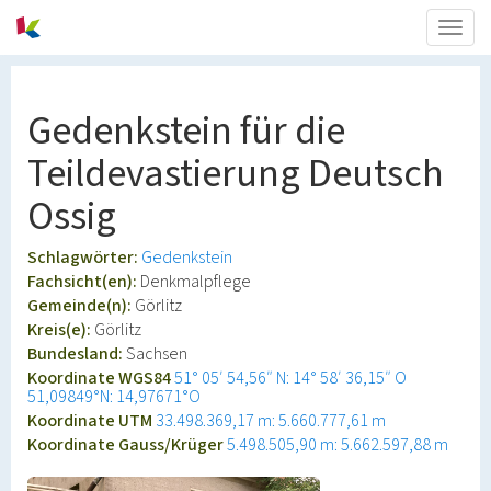
Togg
navig
Gedenkstein für die
Teildevastierung Deutsch
Ossig
Schlagwörter:
Gedenkstein
Fachsicht(en):
Denkmalpflege
Gemeinde(n):
Görlitz
Kreis(e):
Görlitz
Bundesland:
Sachsen
Koordinate WGS84
51° 05′ 54,56″ N: 14° 58′ 36,15″ O
51,09849°N: 14,97671°O
Koordinate UTM
33.498.369,17 m: 5.660.777,61 m
Koordinate Gauss/Krüger
5.498.505,90 m: 5.662.597,88 m