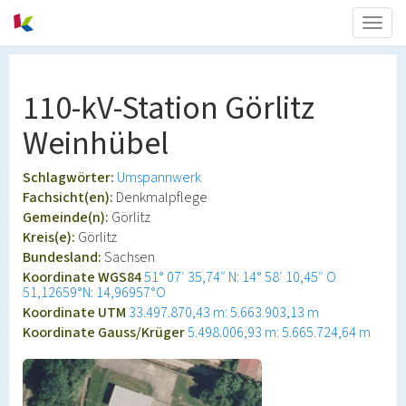
Togg
navig
110-kV-Station Görlitz
Weinhübel
Schlagwörter:
Umspannwerk
Fachsicht(en):
Denkmalpflege
Gemeinde(n):
Görlitz
Kreis(e):
Görlitz
Bundesland:
Sachsen
Koordinate WGS84
51° 07′ 35,74″ N: 14° 58′ 10,45″ O
51,12659°N: 14,96957°O
Koordinate UTM
33.497.870,43 m: 5.663.903,13 m
Koordinate Gauss/Krüger
5.498.006,93 m: 5.665.724,64 m