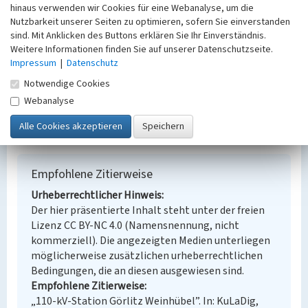
Ort
hinaus verwenden wir Cookies für eine Webanalyse, um die
Görlitz - Weinhübel
Nutzbarkeit unserer Seiten zu optimieren, sofern Sie einverstanden
sind. Mit Anklicken des Buttons erklären Sie Ihr Einverständnis.
Fachsicht(en)
Weitere Informationen finden Sie auf unserer Datenschutzseite.
Denkmalpflege
Impressum
|
Datenschutz
Erfassungsmaßstab
Keine Angabe
Notwendige Cookies
Erfassungsmethode
Webanalyse
Übernahme aus externer Fachdatenbank
Empfohlene Zitierweise
Urheberrechtlicher Hinweis
Der hier präsentierte Inhalt steht unter der freien
Lizenz CC BY-NC 4.0 (Namensnennung, nicht
kommerziell). Die angezeigten Medien unterliegen
möglicherweise zusätzlichen urheberrechtlichen
Bedingungen, die an diesen ausgewiesen sind.
Empfohlene Zitierweise
„110-kV-Station Görlitz Weinhübel”. In: KuLaDig,