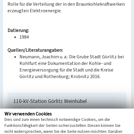
Rolle für die Verteilung der in den Braunkohlekraftwerken
erzeugten Elektroenergie.
Datierung:
1984
Quellen/Literaturangaben:
Neumann, Joachim u. a.: Die Grube Stadt Görlitz bei
Kohlfurt eine Dokumentation der Kohle- und
Energieversorgung für die Stadt und die Kreise
Görlitz und Rothenburg; Krobnitz 2016.
110-kV-Station Görlitz Weinhübel
Schlagwörter
Wir verwenden Cookies
Umspannwerk
Dies sind zum einen technisch notwendige Cookies, um die
Straße / Hausnummer
Funktionsfähigkeit der Seiten sicherzustellen. Diesen können Sie
Leschwitzer Straße 52
nicht widersprechen, wenn Sie die Seite nutzen möchten. Darüber