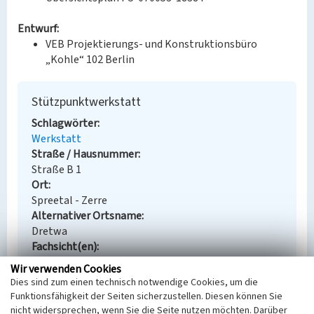
Entwurf:
VEB Projektierungs- und Konstruktionsbüro
„Kohle“ 102 Berlin
Stützpunktwerkstatt
Schlagwörter
Werkstatt
Straße / Hausnummer
Straße B 1
Ort
Spreetal - Zerre
Alternativer Ortsname
Dretwa
Fachsicht(en)
Denkmalpflege
Wir verwenden Cookies
Erfassungsmaßstab
Dies sind zum einen technisch notwendige Cookies, um die
Keine Angabe
Funktionsfähigkeit der Seiten sicherzustellen. Diesen können Sie
Erfassungsmethode
nicht widersprechen, wenn Sie die Seite nutzen möchten. Darüber