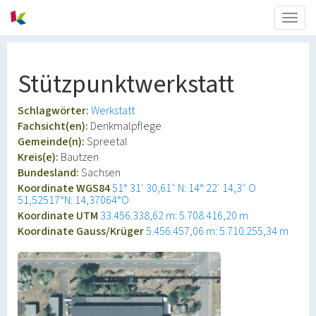
Togg
navig
Stützpunktwerkstatt
Schlagwörter:
Werkstatt
Fachsicht(en):
Denkmalpflege
Gemeinde(n):
Spreetal
Kreis(e):
Bautzen
Bundesland:
Sachsen
Koordinate WGS84
51° 31′ 30,61″ N: 14° 22′ 14,3″ O
51,52517°N: 14,37064°O
Koordinate UTM
33.456.338,62 m: 5.708.416,20 m
Koordinate Gauss/Krüger
5.456.457,06 m: 5.710.255,34 m