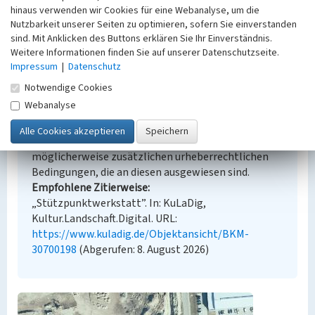
Übernahme aus externer Fachdatenbank
hinaus verwenden wir Cookies für eine Webanalyse, um die
Nutzbarkeit unserer Seiten zu optimieren, sofern Sie einverstanden
sind. Mit Anklicken des Buttons erklären Sie Ihr Einverständnis.
Weitere Informationen finden Sie auf unserer Datenschutzseite.
Impressum
|
Datenschutz
Empfohlene Zitierweise
Notwendige Cookies
Urheberrechtlicher Hinweis
Webanalyse
Der hier präsentierte Inhalt steht unter der freien
Lizenz CC BY-NC 4.0 (Namensnennung, nicht
kommerziell). Die angezeigten Medien unterliegen
möglicherweise zusätzlichen urheberrechtlichen
Bedingungen, die an diesen ausgewiesen sind.
Empfohlene Zitierweise
„Stützpunktwerkstatt”. In: KuLaDig,
Kultur.Landschaft.Digital. URL:
https://www.kuladig.de/Objektansicht/BKM-
30700198
(Abgerufen: 8. August 2026)