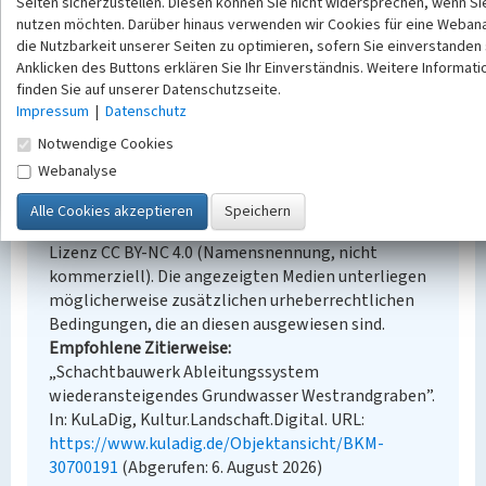
Erfassungsmaßstab
Seiten sicherzustellen. Diesen können Sie nicht widersprechen, wenn Si
nutzen möchten. Darüber hinaus verwenden wir Cookies für eine Weban
Keine Angabe
die Nutzbarkeit unserer Seiten zu optimieren, sofern Sie einverstanden s
Erfassungsmethode
Anklicken des Buttons erklären Sie Ihr Einverständnis. Weitere Informat
Übernahme aus externer Fachdatenbank
finden Sie auf unserer Datenschutzseite.
Impressum
|
Datenschutz
Notwendige Cookies
Empfohlene Zitierweise
Webanalyse
Urheberrechtlicher Hinweis
Der hier präsentierte Inhalt steht unter der freien
Lizenz CC BY-NC 4.0 (Namensnennung, nicht
kommerziell). Die angezeigten Medien unterliegen
möglicherweise zusätzlichen urheberrechtlichen
Bedingungen, die an diesen ausgewiesen sind.
Empfohlene Zitierweise
„Schachtbauwerk Ableitungssystem
wiederansteigendes Grundwasser Westrandgraben”.
In: KuLaDig, Kultur.Landschaft.Digital. URL:
https://www.kuladig.de/Objektansicht/BKM-
30700191
(Abgerufen: 6. August 2026)