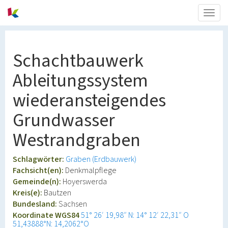
Togg
navig
Schachtbauwerk
Ableitungssystem
wiederansteigendes
Grundwasser
Westrandgraben
Schlagwörter:
Graben (Erdbauwerk)
Fachsicht(en):
Denkmalpflege
Gemeinde(n):
Hoyerswerda
Kreis(e):
Bautzen
Bundesland:
Sachsen
Koordinate WGS84
51° 26′ 19,98″ N: 14° 12′ 22,31″ O
51,43888°N: 14,2062°O