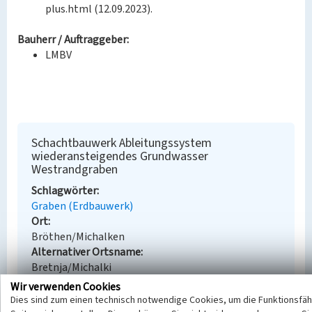
plus.html (12.09.2023).
Bauherr / Auftraggeber:
LMBV
Schachtbauwerk Ableitungssystem
wiederansteigendes Grundwasser
Westrandgraben
Schlagwörter
Graben (Erdbauwerk)
Ort
Bröthen/Michalken
Alternativer Ortsname
Bretnja/Michalki
Fachsicht(en)
Wir verwenden Cookies
Denkmalpflege
Dies sind zum einen technisch notwendige Cookies, um die Funktionsfäh