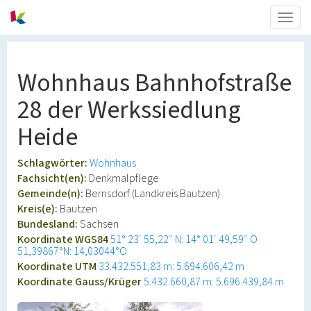
Togg
navig
Wohnhaus Bahnhofstraße
28 der Werkssiedlung
Heide
Schlagwörter:
Wohnhaus
Fachsicht(en):
Denkmalpflege
Gemeinde(n):
Bernsdorf (Landkreis Bautzen)
Kreis(e):
Bautzen
Bundesland:
Sachsen
Koordinate WGS84
51° 23′ 55,22″ N: 14° 01′ 49,59″ O
51,39867°N: 14,03044°O
Koordinate UTM
33.432.551,83 m: 5.694.606,42 m
Koordinate Gauss/Krüger
5.432.660,87 m: 5.696.439,84 m