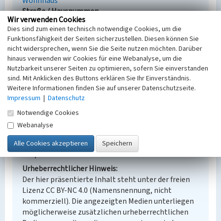
Wohnhaus
Straße / Hausnummer
Wir verwenden Cookies
Bahnhofstraße 28
Dies sind zum einen technisch notwendige Cookies, um die
Ort
Funktionsfähigkeit der Seiten sicherzustellen. Diesen können Sie
Bernsdorf - Wiednitz
nicht widersprechen, wenn Sie die Seite nutzen möchten. Darüber
Fachsicht(en)
hinaus verwenden wir Cookies für eine Webanalyse, um die
Denkmalpflege
Nutzbarkeit unserer Seiten zu optimieren, sofern Sie einverstanden
Erfassungsmaßstab
sind. Mit Anklicken des Buttons erklären Sie Ihr Einverständnis.
Keine Angabe
Weitere Informationen finden Sie auf unserer Datenschutzseite.
Erfassungsmethode
Impressum
|
Datenschutz
Übernahme aus externer Fachdatenbank
Notwendige Cookies
Webanalyse
Empfohlene Zitierweise
Urheberrechtlicher Hinweis
Der hier präsentierte Inhalt steht unter der freien
Lizenz CC BY-NC 4.0 (Namensnennung, nicht
kommerziell). Die angezeigten Medien unterliegen
möglicherweise zusätzlichen urheberrechtlichen