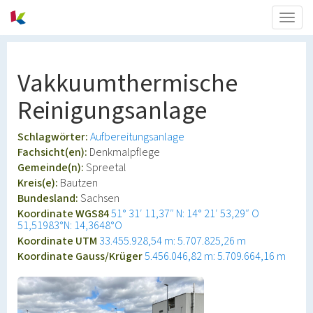
Togg
navig
Vakkuumthermische
Reinigungsanlage
Schlagwörter:
Aufbereitungsanlage
Fachsicht(en):
Denkmalpflege
Gemeinde(n):
Spreetal
Kreis(e):
Bautzen
Bundesland:
Sachsen
Koordinate WGS84
51° 31′ 11,37″ N: 14° 21′ 53,29″ O
51,51983°N: 14,3648°O
Koordinate UTM
33.455.928,54 m: 5.707.825,26 m
Koordinate Gauss/Krüger
5.456.046,82 m: 5.709.664,16 m