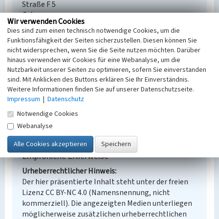
Straße F 5
Ort
Wir verwenden Cookies
Spreetal - Zerre
Dies sind zum einen technisch notwendige Cookies, um die
Alternativer Ortsname
Funktionsfähigkeit der Seiten sicherzustellen. Diesen können Sie
Dretwa
nicht widersprechen, wenn Sie die Seite nutzen möchten. Darüber
Fachsicht(en)
hinaus verwenden wir Cookies für eine Webanalyse, um die
Denkmalpflege
Nutzbarkeit unserer Seiten zu optimieren, sofern Sie einverstanden
Erfassungsmaßstab
sind. Mit Anklicken des Buttons erklären Sie Ihr Einverständnis.
Weitere Informationen finden Sie auf unserer Datenschutzseite.
Keine Angabe
Impressum
|
Datenschutz
Erfassungsmethode
Übernahme aus externer Fachdatenbank
Notwendige Cookies
Webanalyse
Empfohlene Zitierweise
Urheberrechtlicher Hinweis
Der hier präsentierte Inhalt steht unter der freien
Lizenz CC BY-NC 4.0 (Namensnennung, nicht
kommerziell). Die angezeigten Medien unterliegen
möglicherweise zusätzlichen urheberrechtlichen