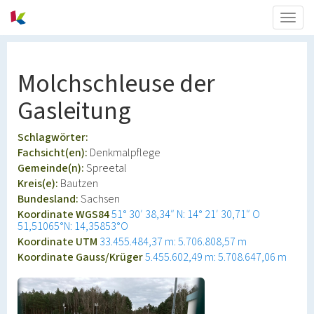
Togg
navig
Molchschleuse der
Gasleitung
Schlagwörter:
Fachsicht(en):
Denkmalpflege
Gemeinde(n):
Spreetal
Kreis(e):
Bautzen
Bundesland:
Sachsen
Koordinate WGS84
51° 30′ 38,34″ N: 14° 21′ 30,71″ O
51,51065°N: 14,35853°O
Koordinate UTM
33.455.484,37 m: 5.706.808,57 m
Koordinate Gauss/Krüger
5.455.602,49 m: 5.708.647,06 m