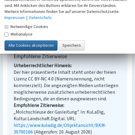
Denkmalpflege
sind. Mit Anklicken des Buttons erklären Sie Ihr Einverständnis.
Erfassungsmaßstab
Weitere Informationen finden Sie auf unserer Datenschutzseite.
Keine Angabe
Impressum
|
Datenschutz
Erfassungsmethode
Notwendige Cookies
Übernahme aus externer Fachdatenbank
Webanalyse
Empfohlene Zitierweise
Urheberrechtlicher Hinweis
Der hier präsentierte Inhalt steht unter der freien
Lizenz CC BY-NC 4.0 (Namensnennung, nicht
kommerziell). Die angezeigten Medien unterliegen
möglicherweise zusätzlichen urheberrechtlichen
Bedingungen, die an diesen ausgewiesen sind.
Empfohlene Zitierweise
„Molchschleuse der Gasleitung”. In: KuLaDig,
Kultur.Landschaft.Digital. URL:
https://www.kuladig.de/Objektansicht/BKM-
30700166
(Abgerufen: 10. August 2026)