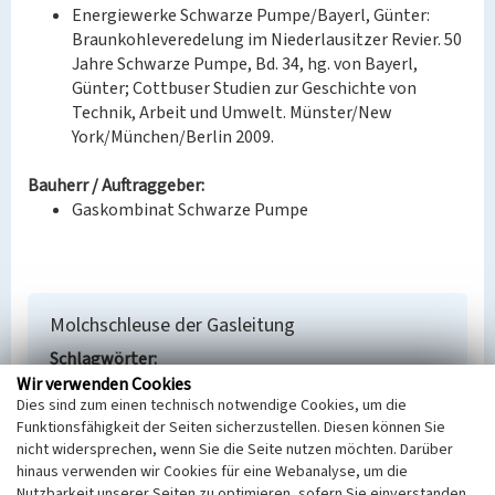
Energiewerke Schwarze Pumpe/Bayerl, Günter:
Braunkohleveredelung im Niederlausitzer Revier. 50
Jahre Schwarze Pumpe, Bd. 34, hg. von Bayerl,
Günter; Cottbuser Studien zur Geschichte von
Technik, Arbeit und Umwelt. Münster/New
York/München/Berlin 2009.
Bauherr / Auftraggeber:
Gaskombinat Schwarze Pumpe
Molchschleuse der Gasleitung
Schlagwörter
Ort
Wir verwenden Cookies
Dies sind zum einen technisch notwendige Cookies, um die
Spreetal
Funktionsfähigkeit der Seiten sicherzustellen. Diesen können Sie
Alternativer Ortsname
nicht widersprechen, wenn Sie die Seite nutzen möchten. Darüber
Sprjewiny Dol
hinaus verwenden wir Cookies für eine Webanalyse, um die
Fachsicht(en)
Nutzbarkeit unserer Seiten zu optimieren, sofern Sie einverstanden