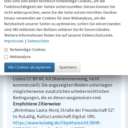
Fachsicht(en)
Dies sind zum einen technisch notwendige Cookies, um die
Denkmalpflege
Funktionsfähigkeit der Seiten sicherzustellen. Diesen können Sie
nicht widersprechen, wenn Sie die Seite nutzen möchten. Darüber
Erfassungsmaßstab
hinaus verwenden wir Cookies für eine Webanalyse, um die
Keine Angabe
Nutzbarkeit unserer Seiten zu optimieren, sofern Sie einverstanden
Erfassungsmethode
sind. Mit Anklicken des Buttons erklären Sie Ihr Einverständnis.
Übernahme aus externer Fachdatenbank
Weitere Informationen finden Sie auf unserer Datenschutzseite.
Impressum
|
Datenschutz
Notwendige Cookies
Webanalyse
Empfohlene Zitierweise
Urheberrechtlicher Hinweis
Der hier präsentierte Inhalt steht unter der freien
Lizenz CC BY-NC 4.0 (Namensnennung, nicht
kommerziell). Die angezeigten Medien unterliegen
möglicherweise zusätzlichen urheberrechtlichen
Bedingungen, die an diesen ausgewiesen sind.
Empfohlene Zitierweise
„Wohnhaus Lauta-Nord, Straße der Freundschaft 52”.
In: KuLaDig, Kultur.Landschaft.Digital. URL:
https://www.kuladig.de/Objektansicht/BKM-