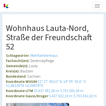
Togg
navig
Wohnhaus Lauta-Nord,
Straße der Freundschaft
52
Schlagwörter:
Mehrfamilienhaus
Fachsicht(en):
Denkmalpflege
Gemeinde(n):
Lauta
Kreis(e):
Bautzen
Bundesland:
Sachsen
Koordinate WGS84
51° 27′ 40,52″ N: 14° 05′ 55,6″ O
51,46126°N: 14,09878°O
Koordinate UTM
33.437.391,26 m: 5.701.505,40 m
Koordinate Gauss/Krüger
5.437.502,19 m: 5.703.341,62 m