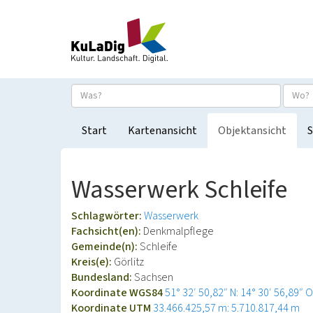
Start
Kartenansicht
Objektansicht
S
Wasserwerk Schleife
Schlagwörter:
Wasserwerk
Fachsicht(en):
Denkmalpflege
Gemeinde(n):
Schleife
Kreis(e):
Görlitz
Bundesland:
Sachsen
Koordinate WGS84
51° 32′ 50,82″ N: 14° 30′ 56,89″ O
Koordinate UTM
33.466.425,57 m: 5.710.817,44 m