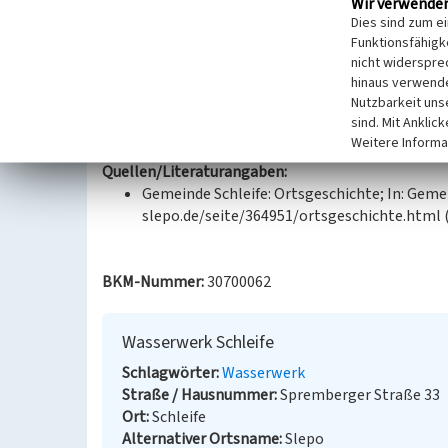
Wir verwende
musste mittels Tankwagen mit Trinkwasser verso
Dies sind zum e
Bau des Wasserwerkes und der Hausanschlüsse bego
Funktionsfähigke
zwischenzeitlich nicht mehr als Wasserwerk genut
nicht widerspre
hinaus verwende
Nutzbarkeit uns
Datierung:
sind. Mit Anklic
1962 bis 1964
Weitere Informa
Quellen/Literaturangaben:
Gemeinde Schleife: Ortsgeschichte; In: Gemei
slepo.de/seite/364951/ortsgeschichte.html (
BKM-Nummer:
30700062
Wasserwerk Schleife
Schlagwörter
Wasserwerk
Straße / Hausnummer
Spremberger Straße 33
Ort
Schleife
Alternativer Ortsname
Slepo