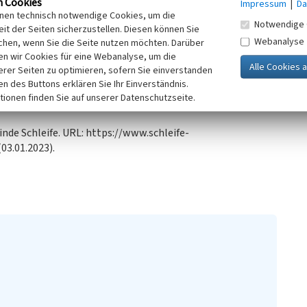
n Cookies
Impressum
|
Da
rgt werden. Um das Problem zu lösen, wurde 1962 mit dem
inen technisch notwendige Cookies, um die
Notwendige 
nnen. Die Anlage ging 1964 in Betrieb und wird
it der Seiten sicherzustellen. Diesen können Sie
Webanalyse
zt.
chen, wenn Sie die Seite nutzen möchten. Darüber
n wir Cookies für eine Webanalyse, um die
erer Seiten zu optimieren, sofern Sie einverstanden
ken des Buttons erklären Sie Ihr Einverständnis.
tionen finden Sie auf unserer Datenschutzseite.
nde Schleife. URL: https://www.schleife-
03.01.2023).