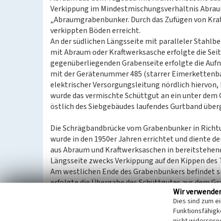
Verkippung im Mindestmischungsverhältnis Abraum :
„Abraumgrabenbunker. Durch das Zufügen von Kraf
verkippten Böden erreicht.
An der südlichen Längsseite mit paralleler Stah
mit Abraum oder Kraftwerksasche erfolgte die Sei
gegenüberliegenden Grabenseite erfolgte die Auf
mit der Gerätenummer 485 (starrer Eimerkettenbag
elektrischer Versorgungsleitung nördlich hiervon,
wurde das vermischte Schüttgut an ein unter dem
östlich des Siebgebäudes laufendes Gurtband über
Die Schrägbandbrücke vom Grabenbunker in Richt
wurde in den 1950er Jahren errichtet und diente 
aus Abraum und Kraftwerksaschen in bereitstehen
Längsseite zwecks Verkippung auf den Kippen des
Am westlichen Ende des Grabenbunkers befindet sic
erfolgte die Übergabe des Schüttgutes aus dem Gr
Wir verwende
Schrägbandförderanlage. Die zugehörige Brückenko
Dies sind zum e
Überbauten im unteren Teil bestehen aus Stahlbe
Funktionsfähigke
Klinkerausfachung. Seitliche Fensterbänder belich
nicht widerspre