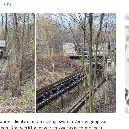
8,70 m
-Jahren, diente dem Umschlag bzw. der Vermengung von
s dem Kraftwerk Hagenwerder zwecks nachfolgender