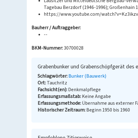
Lausitzer und Mitteldeutsche Bergbau-Verwa
Tagebau Berzdorf (1946-1996); Großenhain 1
https://www.youtube.com/watch?v=Kz3ikzv
Bauherr / Auftraggeber:
--
BKM-Nummer:
30700028
Grabenbunker und Grabenschöpfgerät des 
Schlagwörter
Bunker (Bauwerk)
Ort
Tauchritz
Fachsicht(en)
Denkmalpflege
Erfassungsmaßstab
Keine Angabe
Erfassungsmethode
Übernahme aus externer 
Historischer Zeitraum
Beginn 1950 bis 1960
Empfohlene Zitierweise