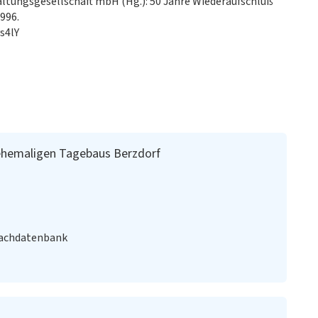
ltungsgesellschaft mbH (Hg.): 50 Jahre Wiederaufschluß
996.
s4lY
ehemaligen Tagebaus Berzdorf
Fachdatenbank