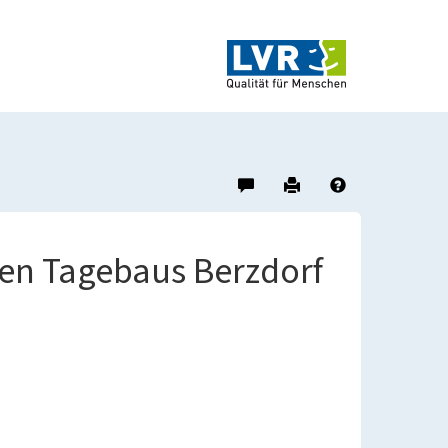
Hinweis
Drucken
Hilfe
zu
diesem
Objekt
en Tagebaus Berzdorf
geben