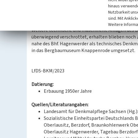
Bandförderanlage und rechtsseitig eine Treppenan
hinaus verwende
im Brückenboden angeordnet, darunter ursprüngli
Nutzbarkeit uns
Umschlagen des Schüttgutes in die Abraumwagen;
sind. Mit Anklic
Weitere Informa
Weitere technische und maschinelle Anlagen des 
überwiegend verschrottet, erhalten blieben noch 
nahe des Bhf. Hagenwerder als technisches Denkma
in das Bergbaumuseum Knappenrode umgesetzt.
LfDS-BKM/2023
Datierung:
Erbauung 1950er Jahre
Quellen/Literaturangaben:
Landesamt für Denkmalpflege Sachsen (Hg.):
Sozialistische Einheitspartei Deutschlands
Oberlausitz, Berzdorf, Braunkohlenwerk Ob
Oberlausitz Hagenwerder, Tagebau Berzdorf 