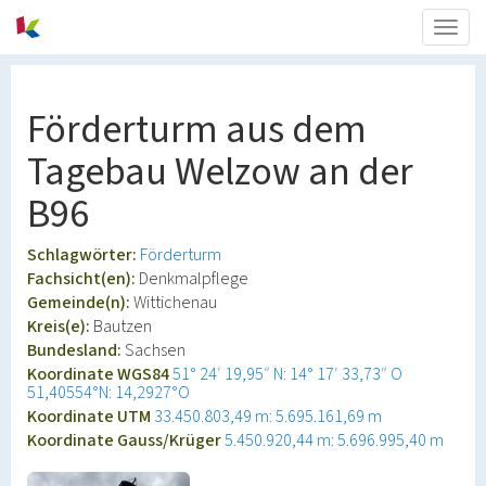
Togg
navig
Förderturm aus dem
Tagebau Welzow an der
B96
Schlagwörter:
Förderturm
Fachsicht(en):
Denkmalpflege
Gemeinde(n):
Wittichenau
Kreis(e):
Bautzen
Bundesland:
Sachsen
Koordinate WGS84
51° 24′ 19,95″ N: 14° 17′ 33,73″ O
51,40554°N: 14,2927°O
Koordinate UTM
33.450.803,49 m: 5.695.161,69 m
Koordinate Gauss/Krüger
5.450.920,44 m: 5.696.995,40 m