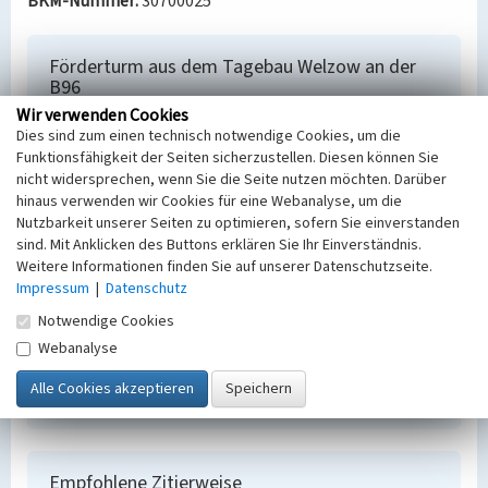
BKM-Nummer:
30700025
Förderturm aus dem Tagebau Welzow an der
B96
Wir verwenden Cookies
Schlagwörter
Dies sind zum einen technisch notwendige Cookies, um die
Förderturm
Funktionsfähigkeit der Seiten sicherzustellen. Diesen können Sie
Ort
nicht widersprechen, wenn Sie die Seite nutzen möchten. Darüber
Maukendorf
hinaus verwenden wir Cookies für eine Webanalyse, um die
Alternativer Ortsname
Nutzbarkeit unserer Seiten zu optimieren, sofern Sie einverstanden
Mucow
sind. Mit Anklicken des Buttons erklären Sie Ihr Einverständnis.
Fachsicht(en)
Weitere Informationen finden Sie auf unserer Datenschutzseite.
Denkmalpflege
Impressum
|
Datenschutz
Erfassungsmaßstab
Notwendige Cookies
Keine Angabe
Webanalyse
Erfassungsmethode
Übernahme aus externer Fachdatenbank
Empfohlene Zitierweise