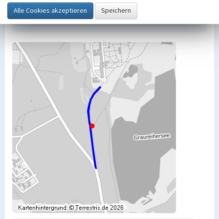
https://www.kuladig.de/Objektansicht/BKM-
30700017
(Abgerufen: 9. August 2026)