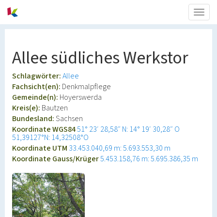
Togg
navig
Allee südliches Werkstor
Schlagwörter:
Allee
Fachsicht(en):
Denkmalpflege
Gemeinde(n):
Hoyerswerda
Kreis(e):
Bautzen
Bundesland:
Sachsen
Koordinate WGS84
51° 23′ 28,58″ N: 14° 19′ 30,28″ O
51,39127°N: 14,32508°O
Koordinate UTM
33.453.040,69 m: 5.693.553,30 m
Koordinate Gauss/Krüger
5.453.158,76 m: 5.695.386,35 m