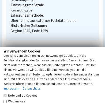
Denkmalpflege
Erfassungsmaßstab
Keine Angabe
Erfassungsmethode
Übernahme aus externer Fachdatenbank
Historischer Zeitraum
Beginn 1940, Ende 1959
Wir verwenden Cookies
Empfohlene Zitierweise
Dies sind zum einen technisch notwendige Cookies, um die
Urheberrechtlicher Hinweis
Funktionsfähigkeit der Seiten sicherzustellen. Diesen können Sie
Der hier präsentierte Inhalt steht unter der freien
nicht widersprechen, wenn Sie die Seite nutzen möchten. Darüber
Lizenz CC BY-NC 4.0 (Namensnennung, nicht
hinaus verwenden wir Cookies für eine Webanalyse, um die
Nutzbarkeit unserer Seiten zu optimieren, sofern Sie einverstanden
kommerziell). Die angezeigten Medien unterliegen
sind. Mit Anklicken des Buttons erklären Sie Ihr Einverständnis.
möglicherweise zusätzlichen urheberrechtlichen
Weitere Informationen finden Sie auf unserer Datenschutzseite.
Bedingungen, die an diesen ausgewiesen sind.
Impressum
|
Datenschutz
Empfohlene Zitierweise
„Allee südliches Werkstor”. In: KuLaDig,
Notwendige Cookies
Kultur.Landschaft.Digital. URL:
Webanalyse