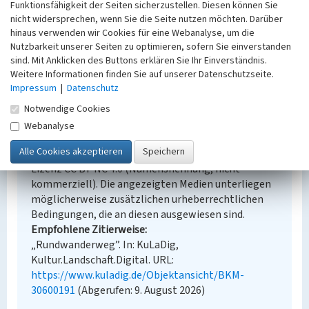
Funktionsfähigkeit der Seiten sicherzustellen. Diesen können Sie
Erfassungsmaßstab
nicht widersprechen, wenn Sie die Seite nutzen möchten. Darüber
Keine Angabe
hinaus verwenden wir Cookies für eine Webanalyse, um die
Erfassungsmethode
Nutzbarkeit unserer Seiten zu optimieren, sofern Sie einverstanden
Übernahme aus externer Fachdatenbank
sind. Mit Anklicken des Buttons erklären Sie Ihr Einverständnis.
Weitere Informationen finden Sie auf unserer Datenschutzseite.
Impressum
|
Datenschutz
Notwendige Cookies
Empfohlene Zitierweise
Webanalyse
Urheberrechtlicher Hinweis
Der hier präsentierte Inhalt steht unter der freien
Lizenz CC BY-NC 4.0 (Namensnennung, nicht
kommerziell). Die angezeigten Medien unterliegen
möglicherweise zusätzlichen urheberrechtlichen
Bedingungen, die an diesen ausgewiesen sind.
Empfohlene Zitierweise
„Rundwanderweg”. In: KuLaDig,
Kultur.Landschaft.Digital. URL:
https://www.kuladig.de/Objektansicht/BKM-
30600191
(Abgerufen: 9. August 2026)