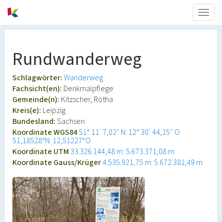
Togg
navig
Rundwanderweg
Schlagwörter:
Wanderweg
Fachsicht(en):
Denkmalpflege
Gemeinde(n):
Kitzscher, Rötha
Kreis(e):
Leipzig
Bundesland:
Sachsen
Koordinate WGS84
51° 11′ 7,02″ N: 12° 30′ 44,15″ O
51,18528°N: 12,51227°O
Koordinate UTM
33.326.144,48 m: 5.673.371,08 m
Koordinate Gauss/Krüger
4.535.921,75 m: 5.672.381,49 m