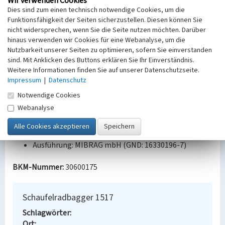
Wir verwenden Cookies
MIBRAG (Hg.): Datenblätter zu den
Dies sind zum einen technisch notwendige Cookies, um die
Tagebaumaschinen. In: MIBRAG Tagebau
Funktionsfähigkeit der Seiten sicherzustellen. Diesen können Sie
Vereinigtes Schleenhain, unveröffentlicht 2021.,
nicht widersprechen, wenn Sie die Seite nutzen möchten. Darüber
Datenblatt Schaufelradbagger 1517 SRs 1300.
hinaus verwenden wir Cookies für eine Webanalyse, um die
Scheffler, Martin (Hg.): Baumaschinen, Erdbau- und
Nutzbarkeit unserer Seiten zu optimieren, sofern Sie einverstanden
Tagebaumaschinen. 2. Aufl., Heidelberg 2012.
sind. Mit Anklicken des Buttons erklären Sie Ihr Einverständnis.
Wagenbreth, Otfried: Die Braunkohlenindustrie in
Weitere Informationen finden Sie auf unserer Datenschutzseite.
Mitteldeutschland. Geologie, Geschichte,
Impressum
|
Datenschutz
Sachzeugen. Beucha/Markkleeberg 2011.
Notwendige Cookies
Webanalyse
Bauherr / Auftraggeber:
Eigentümer: MIBRAG mbH (GND: 16330196-7)
Entwurf/Ausführung: TAKRAF (GND: 2076897-7)
Ausführung: MIBRAG mbH (GND: 16330196-7)
BKM-Nummer:
30600175
Schaufelradbagger 1517
Schlagwörter
Ort