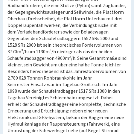
Radbandförderer, die eine Stütze (Pylon) samt Zugbänder,
der Gegengewichtsausleger und Seilwinde, die Plattform
Oberbau (Drehscheibe), die Plattform Unterbau mit drei
Doppelraupenfahrwerken, die Verbindungsbrücke mit
dem Verladebandförderer sowie der Beladewagen.
Gegenüber den Schaufelradbaggern 1552 SRs 2000 und
1528 SRs 2000 ist sein theoretisches Fördervolumen von
3770m³/h um 1130m³/h niedriger als das der beiden
Schaufelradbagger von 4900m³/h. Seine Gesamtmaße sind
kleiner, sein Gewicht um über eine halbe Tonne leichter.
Besonders hervorhebend ist das Jahresfördervolumen von
2.780 628 Tonnen Rohbraunkohle im Jahr.
Sein erster Einsatz war im Tagebau Groitzsch. Im Jahr
1998 wurde der Schaufelradbagger 1517 SRs 1300 in den
Tagebau Vereinigtes Schleenhain umgesetzt. Dabei
erhielt der Schaufelradbagger eine komplette, technische
Erneuerung und Ertüchtigung: neben einer neuen
Elektronik und GPS-System, bekam der Bagger eine neue
Hydraulikanlage der Raupensteuerung (Fahrwerk), eine
Umrüstung der Fahrwerksgetriebe (auf Kegel-Stirnrad-