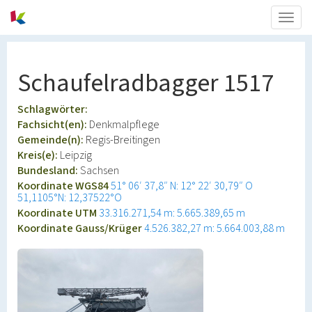
Togg
navig
Schaufelradbagger 1517
Schlagwörter:
Fachsicht(en):
Denkmalpflege
Gemeinde(n):
Regis-Breitingen
Kreis(e):
Leipzig
Bundesland:
Sachsen
Koordinate WGS84
51° 06′ 37,8″ N: 12° 22′ 30,79″ O
51,1105°N: 12,37522°O
Koordinate UTM
33.316.271,54 m: 5.665.389,65 m
Koordinate Gauss/Krüger
4.526.382,27 m: 5.664.003,88 m