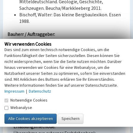
Mitteldeutschland. Geologie, Geschichte,
Sachzeugen. Beucha/Markkleeberg 2011.
Bischoff, Walter: Das kleine Bergbaulexikon. Essen
1988.
Bauherr / Auftraggeber:
Eigentümer: MIBRAG mbH (GND: 16330196-7)
Wir verwenden Cookies
Dies sind zum einen technisch notwendige Cookies, um die
BKM-Nummer:
30600172
Funktionsfähigkeit der Seiten sicherzustellen. Diesen können Sie
nicht widersprechen, wenn Sie die Seite nutzen möchten. Darüber
hinaus verwenden wir Cookies für eine Webanalyse, um die
Abbaufeld Schleenhain: Schleifenwagen zum
Nutzbarkeit unserer Seiten zu optimieren, sofern Sie einverstanden
sind. Mit Anklicken des Buttons erklären Sie Ihr Einverständnis.
Schlagwörter
Weitere Informationen finden Sie auf unserer Datenschutzseite.
Ort
Impressum
|
Datenschutz
Pödelwitz
Notwendige Cookies
Fachsicht(en)
Denkmalpflege
Webanalyse
Erfassungsmaßstab
Keine Angabe
Erfassungsmethode