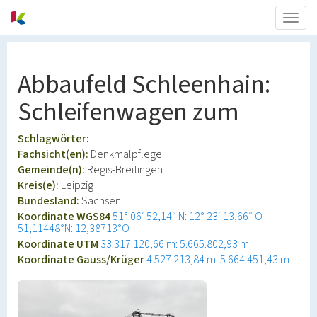
Togg
navig
Abbaufeld Schleenhain:
Schleifenwagen zum
Schlagwörter:
Fachsicht(en):
Denkmalpflege
Gemeinde(n):
Regis-Breitingen
Kreis(e):
Leipzig
Bundesland:
Sachsen
Koordinate WGS84
51° 06′ 52,14″ N: 12° 23′ 13,66″ O
51,11448°N: 12,38713°O
Koordinate UTM
33.317.120,66 m: 5.665.802,93 m
Koordinate Gauss/Krüger
4.527.213,84 m: 5.664.451,43 m