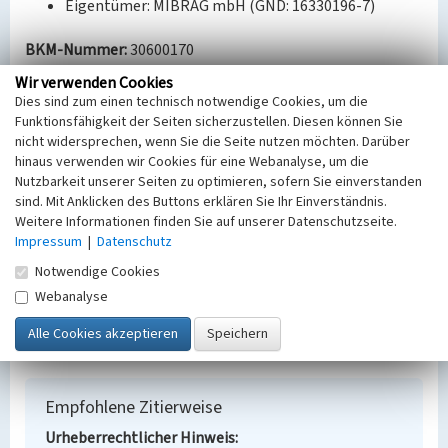
Eigentümer: MIBRAG mbH (GND: 16330196-7)
BKM-Nummer:
30600170
Wir verwenden Cookies
Dies sind zum einen technisch notwendige Cookies, um die
Abbaufeld Schleenhain: Schleifenwagen zum
Funktionsfähigkeit der Seiten sicherzustellen. Diesen können Sie
Schlagwörter
nicht widersprechen, wenn Sie die Seite nutzen möchten. Darüber
hinaus verwenden wir Cookies für eine Webanalyse, um die
Ort
Nutzbarkeit unserer Seiten zu optimieren, sofern Sie einverstanden
Pödelwitz
sind. Mit Anklicken des Buttons erklären Sie Ihr Einverständnis.
Fachsicht(en)
Weitere Informationen finden Sie auf unserer Datenschutzseite.
Denkmalpflege
Impressum
|
Datenschutz
Erfassungsmaßstab
Notwendige Cookies
Keine Angabe
Erfassungsmethode
Webanalyse
Übernahme aus externer Fachdatenbank
Empfohlene Zitierweise
Urheberrechtlicher Hinweis