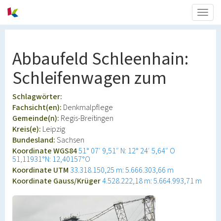
Togg
navig
Abbaufeld Schleenhain:
Schleifenwagen zum
Schlagwörter:
Fachsicht(en):
Denkmalpflege
Gemeinde(n):
Regis-Breitingen
Kreis(e):
Leipzig
Bundesland:
Sachsen
Koordinate WGS84
51° 07′ 9,51″ N: 12° 24′ 5,64″ O
51,11931°N: 12,40157°O
Koordinate UTM
33.318.150,25 m: 5.666.303,66 m
Koordinate Gauss/Krüger
4.528.222,18 m: 5.664.993,71 m