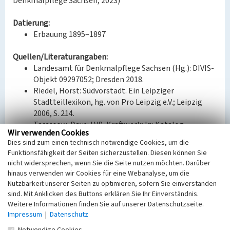
Denkmalpflege Sachsen, 2023)
Datierung:
Erbauung 1895–1897
Quellen/Literaturangaben:
Landesamt für Denkmalpflege Sachsen (Hg.): DIVIS-
Objekt 09297052; Dresden 2018.
Riedel, Horst: Südvorstadt. Ein Leipziger
Stadtteillexikon, hg. von Pro Leipzig e.V.; Leipzig
2006, S. 214.
Tarassow, Dave: LVB-Kraftwerk; In: Katalog
Wir verwenden Cookies
Leipziger Industriekultur. URL:
Dies sind zum einen technisch notwendige Cookies, um die
https://www.leipziger-industriekultur.de/.
Funktionsfähigkeit der Seiten sicherzustellen. Diesen können Sie
nicht widersprechen, wenn Sie die Seite nutzen möchten. Darüber
Bauherr / Auftraggeber:
hinaus verwenden wir Cookies für eine Webanalyse, um die
Bauherr: Große Leipziger Straßenbahn (GND:
Nutzbarkeit unserer Seiten zu optimieren, sofern Sie einverstanden
5321209-5)
sind. Mit Anklicken des Buttons erklären Sie Ihr Einverständnis.
Entwurf: Otto Hahn (Architekt)
Weitere Informationen finden Sie auf unserer Datenschutzseite.
Impressum
Entwurf: Händel & Franke (Architekturbüro)
|
Datenschutz
Entwurf: Max Brösenberg (Architekt)