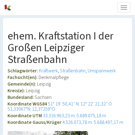
Togg
navig
ehem. Kraftstation I der
Großen Leipziger
Straßenbahn
Schlagwörter:
Kraftwerk
Straßenbahn
Umspannwerk
Fachsicht(en):
Denkmalpflege
Gemeinde(n):
Leipzig
Kreis(e):
Leipzig
Bundesland:
Sachsen
Koordinate WGS84
51° 19′ 50,41″ N: 12° 22′ 21,32″ O
51,33067°N: 12,37259°O
Koordinate UTM
33.316.963,23 m: 5.689.875,18 m
Koordinate Gauss/Krüger
4.526.073,78 m: 5.688.497,17 m