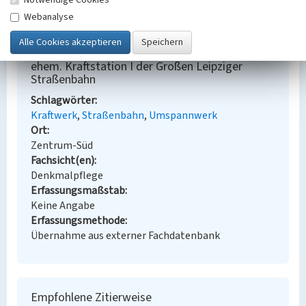
Notwendige Cookies
Webanalyse
BKM-Nummer:
30500389
ehem. Kraftstation I der Großen Leipziger
Straßenbahn
Schlagwörter
Kraftwerk
Straßenbahn
Umspannwerk
Ort
Zentrum-Süd
Fachsicht(en)
Denkmalpflege
Erfassungsmaßstab
Keine Angabe
Erfassungsmethode
Übernahme aus externer Fachdatenbank
Empfohlene Zitierweise