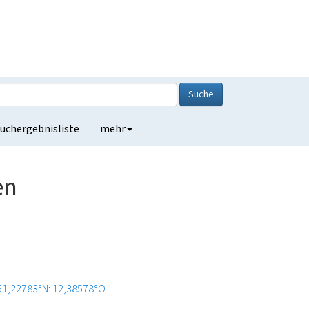
Suche
uchergebnisliste
mehr
en
51,22783°N: 12,38578°O