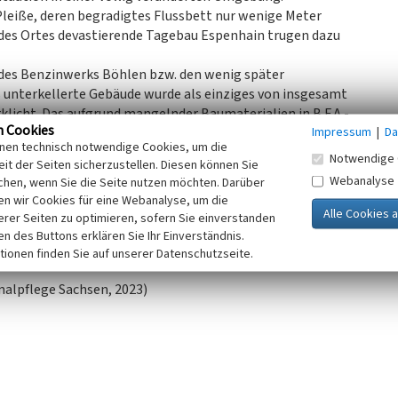
leiße, deren begradigtes Flussbett nur wenige Meter
e des Ortes devastierende Tagebau Espenhain trugen dazu
 des Benzinwerks Böhlen bzw. den wenig später
 unterkellerte Gebäude wurde als einziges von insgesamt
icht. Das aufgrund mangelnder Baumaterialien in B.F.A.-
n Cookies
Impressum
|
Da
ach innen neigenden Dach ausgeführte Haus wies schon
inen technisch notwendige Cookies, um die
te teilweise umgebaut werden. In einer nach 2005
Notwendige 
it der Seiten sicherzustellen. Diesen können Sie
pelwalmdach und erscheint stark überformt.
Webanalyse
chen, wenn Sie die Seite nutzen möchten. Darüber
, bezeugt es doch die Bedeutung der zwischen Böhlen im
n wir Cookies für eine Webanalyse, um die
genden Ortschaften als Siedlungsstandorte für die
erer Seiten zu optimieren, sofern Sie einverstanden
enso wie die empfindliche Landschaftsinanspruchnahme
ken des Buttons erklären Sie Ihr Einverständnis.
tionen finden Sie auf unserer Datenschutzseite.
alpflege Sachsen, 2023)