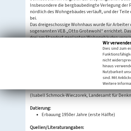
Insbesondere die bergbaubedingte Verlegung der P
nördlich des Wohngebäudes verläuft, und der Teil
bei.
Das dreigeschossige Wohnhaus wurde für Arbeiter
sogenannten VEB „Otto Grotewohl“ errichtet. Das
drei am Standort geplanten Wohngebäuden verwirkl
Wir verwende
Steinen und mit einem sich zur mittleren Achse n
Dies sind zum e
nach wenigen Jahren bauliche Mängel auf und muss
Funktionsfähigke
erfolgten Sanierung erhielt das Gebäude ein Krüp
nicht widerspre
Das Objekt ist von sozialgeschichtlicher Relevanz
hinaus verwende
Süden und Markkleeberg bzw. Leipzig im Norden lie
Nutzbarkeit uns
Arbeiter und Angestellten des Böhlener Werks eb
sind. Mit Anklic
durch den Braunkohlenbergbau.
Weitere Informa
(Isabell Schmock-Wieczorek, Landesamt für Denkm
Datierung:
Erbauung 1950er Jahre (erste Hälfte)
Quellen/Literaturangaben: