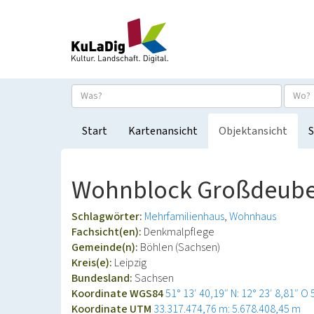
Start
Kartenansicht
Objektansicht
S
Wohnblock Großdeub
Schlagwörter:
Mehrfamilienhaus
Wohnhaus
Fachsicht(en):
Denkmalpflege
Gemeinde(n):
Böhlen (Sachsen)
Kreis(e):
Leipzig
Bundesland:
Sachsen
Koordinate WGS84
51° 13′ 40,19″ N: 12° 23′ 8,81″ O
Koordinate UTM
33.317.474,76 m: 5.678.408,45 m