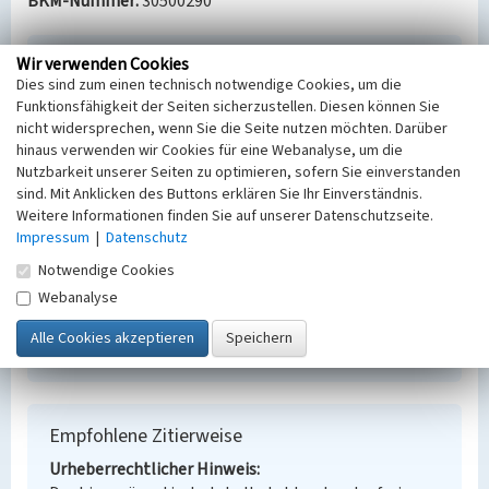
BKM-Nummer:
30500290
Wir verwenden Cookies
Fahrradschuppen (ehem. Tagesanlagen
Dies sind zum einen technisch notwendige Cookies, um die
Großdeuben)
Funktionsfähigkeit der Seiten sicherzustellen. Diesen können Sie
Schlagwörter
nicht widersprechen, wenn Sie die Seite nutzen möchten. Darüber
Tagesanlage
Schuppen (Bauwerk)
hinaus verwenden wir Cookies für eine Webanalyse, um die
Ort
Nutzbarkeit unserer Seiten zu optimieren, sofern Sie einverstanden
Großdeuben
sind. Mit Anklicken des Buttons erklären Sie Ihr Einverständnis.
Weitere Informationen finden Sie auf unserer Datenschutzseite.
Fachsicht(en)
Impressum
|
Datenschutz
Denkmalpflege
Erfassungsmaßstab
Notwendige Cookies
Keine Angabe
Webanalyse
Erfassungsmethode
Übernahme aus externer Fachdatenbank
Empfohlene Zitierweise
Urheberrechtlicher Hinweis