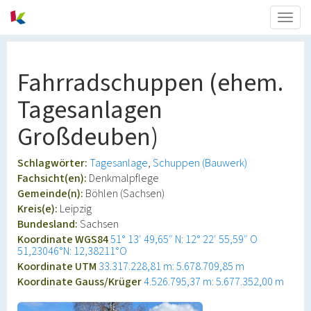
Togg
navig
Fahrradschuppen (ehem.
Tagesanlagen
Großdeuben)
Schlagwörter:
Tagesanlage
Schuppen (Bauwerk)
Fachsicht(en):
Denkmalpflege
Gemeinde(n):
Böhlen (Sachsen)
Kreis(e):
Leipzig
Bundesland:
Sachsen
Koordinate WGS84
51° 13′ 49,65″ N: 12° 22′ 55,59″ O
51,23046°N: 12,38211°O
Koordinate UTM
33.317.228,81 m: 5.678.709,85 m
Koordinate Gauss/Krüger
4.526.795,37 m: 5.677.352,00 m