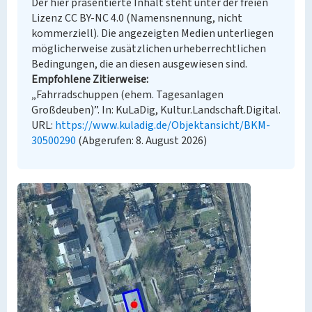
Der hier präsentierte Inhalt steht unter der freien
Lizenz CC BY-NC 4.0 (Namensnennung, nicht
kommerziell). Die angezeigten Medien unterliegen
möglicherweise zusätzlichen urheberrechtlichen
Bedingungen, die an diesen ausgewiesen sind.
Empfohlene Zitierweise
„Fahrradschuppen (ehem. Tagesanlagen
Großdeuben)”. In: KuLaDig, Kultur.Landschaft.Digital.
URL:
https://www.kuladig.de/Objektansicht/BKM-
30500290
(Abgerufen: 8. August 2026)