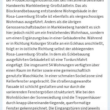
der Produktionsgenossenschaft des metallverarbeitenden
Handwerks Markkleeberg-Großstädteln. Das als
Blockrandbebauung entstandene Wohngebäude in der
Rosa-Luxemburg Straße ist ebenfalls als viergeschossiges
Wohnhaus ausgeführt. Anders als die übrigen
Genossenschaftsbauten in Markkleeberg handelt es sich
hier jedoch nicht um ein freistehendes Wohnhaus, sondern
um einen Ergänzungsbau in einer Gebäudereihe. Während
er in Richtung Koburger Straße an ein Eckhaus anschließt,
folgt er in östliche Richtung selbst der abbiegenden
Rosa-Luxemburg-Straße. In dem als Eckbebauung
ausgeführten Gebäudeteil ist eine Tordurchfahrt
eingefügt. Die insgesamt 54 Wohnungen verfügten über
einen Raum im Keller sowie eine gemeinschaftlich
genutzte Waschküche. In einer schmalen Sockelzone sind
Kellerfenster angebracht. Die straßenzugewandte
Fassade ist schlicht gestalten und nur durch die
variierenden Fenstergrößen strukturiert. Wie bei den
Wohnblöcken der Sonnesiedlung sind die Treppenhäuser
durch knapp übereinanderliegende, querformatige
Fenster gekennzeichnet. Die Eingangstüren sind jeweils