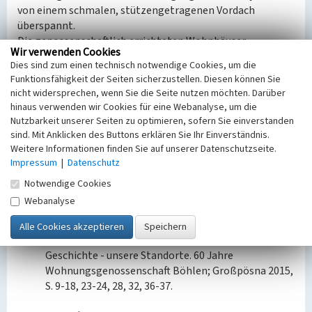
von einem schmalen, stützengetragenen Vordach
überspannt.
Die genossenschaftlich errichteten Wohnhäuser
Wir verwenden Cookies
verweisen auf die Ausdehnung des Einzugsgebiets des
Dies sind zum einen technisch notwendige Cookies, um die
Böhlener Werkes in nördliche Richtung. Gleichzeitig sind
Funktionsfähigkeit der Seiten sicherzustellen. Diesen können Sie
sie von sozialgeschichtlicher Bedeutung als besondere
nicht widersprechen, wenn Sie die Seite nutzen möchten. Darüber
Organisationsform der Wohnraumbeschaffung.
hinaus verwenden wir Cookies für eine Webanalyse, um die
Nutzbarkeit unserer Seiten zu optimieren, sofern Sie einverstanden
(Isabell Schmock-Wieczorek, Landesamt für
sind. Mit Anklicken des Buttons erklären Sie Ihr Einverständnis.
Denkmalpflege Sachsen, 2023)
Weitere Informationen finden Sie auf unserer Datenschutzseite.
Impressum
|
Datenschutz
Datierung:
Notwendige Cookies
Erbauung 1958–1960
Webanalyse
Quellen/Literaturangaben:
Wohnungsgenossenschaft Böhlen (Hg.): Unsere
Geschichte - unsere Standorte. 60 Jahre
Wohnungsgenossenschaft Böhlen; Großpösna 2015,
S. 9-18, 23-24, 28, 32, 36-37.