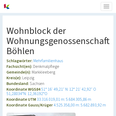
Togg
navig
Wohnblock der
Wohnungsgenossenschaft
Böhlen
Schlagwörter:
Mehrfamilienhaus
Fachsicht(en):
Denkmalpflege
Gemeinde(n):
Markkleeberg
Kreis(e):
Leipzig
Bundesland:
Sachsen
Koordinate WGS84
51° 16′ 49,21″ N: 12° 21′ 42,92″ O
51,28034°N: 12,36192°O
Koordinate UTM
33.316.019,01 m: 5.684.305,86 m
Koordinate Gauss/Krüger
4.525.358,00 m: 5.682.893,92 m