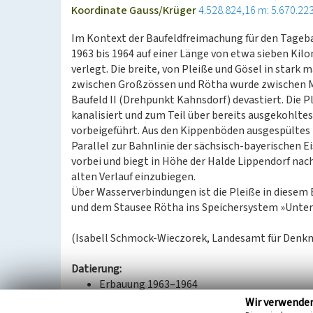
Koordinate Gauss/Krüger
4.528.824,16 m: 5.670.22
Im Kontext der Baufeldfreimachung für den Tagebau
1963 bis 1964 auf einer Länge von etwa sieben Ki
verlegt. Die breite, von Pleiße und Gösel in star
zwischen Großzössen und Rötha wurde zwischen Mi
Baufeld II (Drehpunkt Kahnsdorf) devastiert. Die 
kanalisiert und zum Teil über bereits ausgekohlt
vorbeigeführt. Aus den Kippenböden ausgespültes E
Parallel zur Bahnlinie der sächsisch-bayerischen Ei
vorbei und biegt in Höhe der Halde Lippendorf nac
alten Verlauf einzubiegen.
Über Wasserverbindungen ist die Pleiße in diesem
und dem Stausee Rötha ins Speichersystem »Unter
(Isabell Schmock-Wieczorek, Landesamt für Denkm
Datierung:
Erbauung 1963–1964
Wir verwende