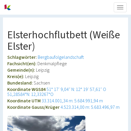
Togg
navig
Elsterhochflutbett (Weiße
Elster)
Schlagwörter:
Bergbaufolgelandschaft
Fachsicht(en):
Denkmalpflege
Gemeinde(n):
Leipzig
Kreis(e):
Leipzig
Bundesland:
Sachsen
Koordinate WGS84
51° 17′ 9,04″ N: 12° 19′ 57,61″ O
51,28584°N: 12,33267°O
Koordinate UTM
33.314.001,34 m: 5.684.991,94 m
Koordinate Gauss/Krüger
4.523.314,00 m: 5.683.496,97 m