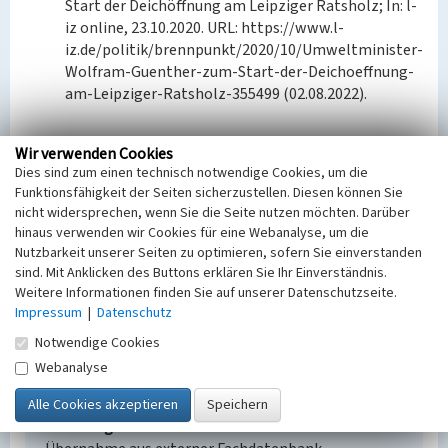
Start der Deichöffnung am Leipziger Ratsholz; In: l-
iz online, 23.10.2020. URL: https://www.l-
iz.de/politik/brennpunkt/2020/10/Umweltminister-
Wolfram-Guenther-zum-Start-der-Deichoeffnung-
am-Leipziger-Ratsholz-355499 (02.08.2022).
Wir verwenden Cookies
BKM-Nummer:
30500108
Dies sind zum einen technisch notwendige Cookies, um die
Funktionsfähigkeit der Seiten sicherzustellen. Diesen können Sie
nicht widersprechen, wenn Sie die Seite nutzen möchten. Darüber
Elsterhochflutbett (Weiße Elster)
hinaus verwenden wir Cookies für eine Webanalyse, um die
Schlagwörter
Nutzbarkeit unserer Seiten zu optimieren, sofern Sie einverstanden
Bergbaufolgelandschaft
sind. Mit Anklicken des Buttons erklären Sie Ihr Einverständnis.
Weitere Informationen finden Sie auf unserer Datenschutzseite.
Ort
Impressum
|
Datenschutz
Knautkleeberg-Knauthain
Fachsicht(en)
Notwendige Cookies
Denkmalpflege
Webanalyse
Erfassungsmaßstab
i.d.R. 1:5.000 (größer als 1:20.000)
Erfassungsmethode