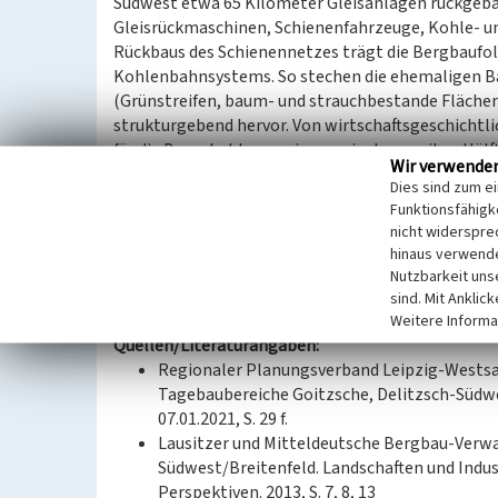
Südwest etwa 65 Kilometer Gleisanlagen rückgebau
Gleisrückmaschinen, Schienenfahrzeuge, Kohle- u
Rückbaus des Schienennetzes trägt die Bergbaufolg
Kohlenbahnsystems. So stechen die ehemaligen B
(Grünstreifen, baum- und strauchbestande Flächen
strukturgebend hervor. Von wirtschaftsgeschichtli
für die Braunkohlengewinnung in der zweiten Hälf
Wir verwende
Entfernungen zwischen Abbaugebiet und Veredlung
Dies sind zum e
Funktionsfähigke
(Isabell Schmock-Wieczorek, Landesamt für Denkm
nicht widerspre
hinaus verwende
Datierung:
Nutzbarkeit uns
Erbauung 1979–1980
sind. Mit Anklic
Weitere Informa
Quellen/Literaturangaben:
Regionaler Planungsverband Leipzig-Westsa
Tagebaubereiche Goitzsche, Delitzsch-Süd
07.01.2021, S. 29 f.
Lausitzer und Mitteldeutsche Bergbau-Verwa
Südwest/Breitenfeld. Landschaften und Indu
Perspektiven. 2013, S. 7, 8, 13