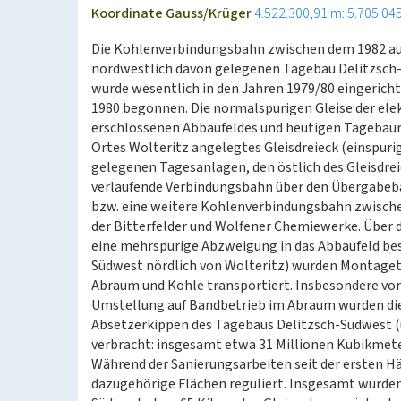
Koordinate Gauss/Krüger
4.522.300,91 m: 5.705.04
Die Kohlenverbindungsbahn zwischen dem 1982 au
nordwestlich davon gelegenen Tagebau Delitzsch-S
wurde wesentlich in den Jahren 1979/80 eingerich
1980 begonnen. Die normalspurigen Gleise der ele
erschlossenen Abbaufeldes und heutigen Tagebaure
Ortes Wolteritz angelegtes Gleisdreieck (einspurig
gelegenen Tagesanlagen, den östlich des Gleisdr
verlaufende Verbindungsbahn über den Übergabeba
bzw. eine weitere Kohlenverbindungsbahn zwische
der Bitterfelder und Wolfener Chemiewerke. Über 
eine mehrspurige Abzweigung in das Abbaufeld be
Südwest nördlich von Wolteritz) wurden Montaget
Abraum und Kohle transportiert. Insbesondere vor 
Umstellung auf Bandbetrieb im Abraum wurden di
Absetzerkippen des Tagebaus Delitzsch-Südwest (
verbracht: insgesamt etwa 31 Millionen Kubikmet
Während der Sanierungsarbeiten seit der ersten Hä
dazugehörige Flächen reguliert. Insgesamt wurden