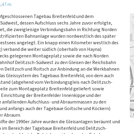
5,47 m
fgeschlossenen Tagebau Breitenfeld und dem
üdwest, dessen Aufschluss sechs Jahre zuvor erfolgte,
tet, die zweigleisige Verbindungsbahn in Richtung Norden
ktrifizierten Bahnanlage wurden nordwestlich des später
stsees angelegt. Ein knapp einen Kilometer westlich des
) verband die weiter südlich (oberhalb von Hayna)
eiecks gelegenen Montageplatz sowie die nach Norden
hnhof Delitzsch-Südwest zu den Gleisen der Reichsbahn
n Delitzsch und Roitsch zur Anbindung an die Werkbahnen
das Gleissystem des Tagebaus Breitenfeld, von dem auch
stand (abgehend vom Verbindungsgleis nach Delitzsch-
eile zum Montageplatz Breitenfeld geliefert sowie
Einrichtung der Breitenfelder Innenkippe und der
e anfallenden Aufschluss- und Abraummassen zu den
und anfangs auch der Tagebaue Goitsche und Köckern)
er Abraum.
lfte der 1990er Jahre wurden die Gleisanlagen beräumt und
 im Bereich der Tagebaue Breitenfeld und Delitzsch-