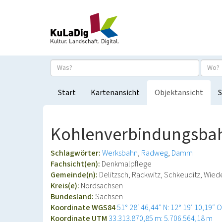
Start
Kartenansicht
Objektansicht
S
Kohlenverbindungsbahn
Schlagwörter:
Werksbahn
Radweg
Damm
Fachsicht(en):
Denkmalpflege
Gemeinde(n):
Delitzsch, Rackwitz, Schkeuditz, Wie
Kreis(e):
Nordsachsen
Bundesland:
Sachsen
Koordinate WGS84
51° 28′ 46,44″ N: 12° 19′ 10,19″ O
Koordinate UTM
33.313.870,85 m: 5.706.564,18 m