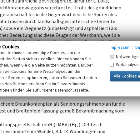
t und zahlreiche Betriebsgeräte, darunter E-Loks,
nd Abbraumwaggons verschrottet. Trotz des gründlichen
elandschaft bis in die Gegenwart deutliche Spuren des
ahntrassen durch landschaftsgestalterische Elemente
) sowie ein Wegenetz (unbefestigt und asphaltiert) als
cher Bedeutung sind diese Zeugen der Werkbahn, weil sie
te des 20. Jahrhunderts aufgrund der größer werdenden
n Cookies
Impressum
|
Da
sstandorten ein wesentliches Glied waren.
inen technisch notwendige Cookies, um die
Notwendige 
it der Seiten sicherzustellen. Diesen können Sie
alpflege Sachsen, 2022)
Webanalyse
chen, wenn Sie die Seite nutzen möchten. Darüber
n wir Cookies für eine Webanalyse, um die
erer Seiten zu optimieren, sofern Sie einverstanden
ken des Buttons erklären Sie Ihr Einverständnis.
tionen finden Sie auf unserer Datenschutzseite.
chsen: Braunkohlenplan als Sanierungsrahmenplan für die
west und Breitenfeld Fassung gemäß Bekanntmachung vom
ltungsgesellschaft mbH (LMBV) (Hg.): Delitzsch-
striestandorte im Wandel, Bd. 13. Wandlungen und