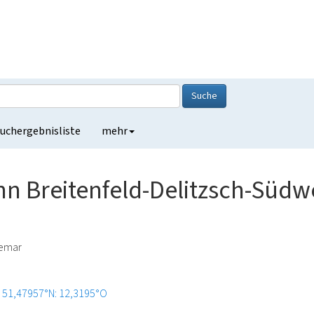
Suche
uchergebnisliste
mehr
 Breitenfeld-Delitzsch-Südwe
demar
51,47957°N: 12,3195°O