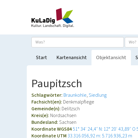
Start
Kartenansicht
Objektansicht
S
Paupitzsch
Schlagwörter:
Braunkohle
Siedlung
Fachsicht(en):
Denkmalpflege
Gemeinde(n):
Delitzsch
Kreis(e):
Nordsachsen
Bundesland:
Sachsen
Koordinate WGS84
51° 34′ 24,4″ N: 12° 20′ 43,89″ O
Koordinate UTM
33.316.056,92 m: 5.716.936,23 m