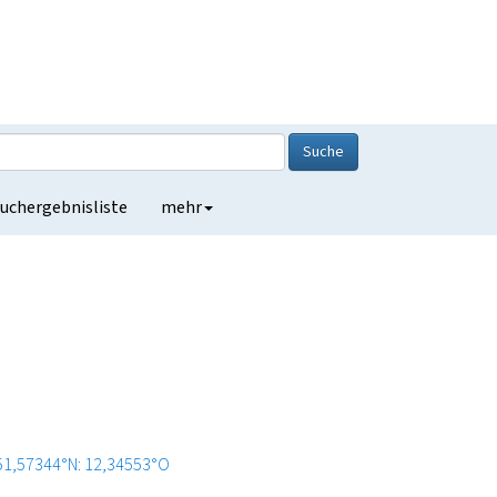
Suche
uchergebnisliste
mehr
51,57344°N: 12,34553°O