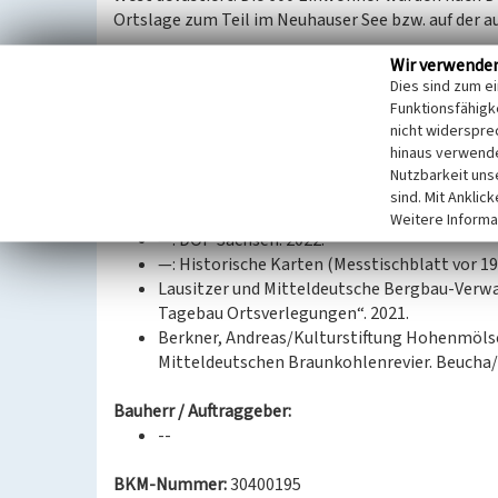
Ortslage zum Teil im Neuhauser See bzw. auf der a
Wir verwende
(Ullrich Ochs, Landesamt für Archäologie Sachsen,
Dies sind zum e
Funktionsfähigke
Datierung:
nicht widerspre
1288–1976
hinaus verwende
Nutzbarkeit uns
Quellen/Literaturangaben:
sind. Mit Anklic
GeoSN, dl-de/by-2-0.: DGM1 Sachsen. 2022.
Weitere Informa
—: DOP Sachsen. 2022.
—: Historische Karten (Messtischblatt vor 19
Lausitzer und Mitteldeutsche Bergbau-Verwa
Tagebau Ortsverlegungen“. 2021.
Berkner, Andreas/Kulturstiftung Hohenmölse
Mitteldeutschen Braunkohlenrevier. Beucha/
Bauherr / Auftraggeber:
--
BKM-Nummer:
30400195