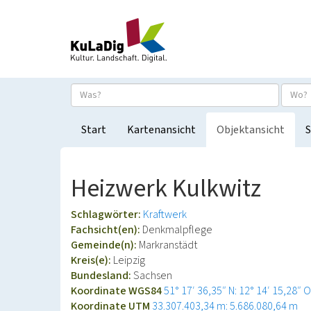
Start
Kartenansicht
Objektansicht
S
Heizwerk Kulkwitz
Schlagwörter:
Kraftwerk
Fachsicht(en):
Denkmalpflege
Gemeinde(n):
Markranstädt
Kreis(e):
Leipzig
Bundesland:
Sachsen
Koordinate WGS84
51° 17′ 36,35″ N: 12° 14′ 15,28″ O
Koordinate UTM
33.307.403,34 m: 5.686.080,64 m