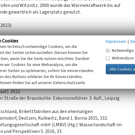
ofen und Witznitz. 2000 wurde das Wärmekraftwerk bis auf
ände gewerblich als Lagerplatz genutzt.
 2023)
n Cookies
Impressum
|
Da
inen technisch notwendige Cookies, um die
Notwendige 
it der Seiten sicherzustellen. Diesen können Sie
Webanalyse
chen, wenn Sie die Seite nutzen möchten. Darüber
n wir Cookies für eine Webanalyse, um die
erer Seiten zu optimieren, sofern Sie einverstanden
ken des Buttons erklären Sie Ihr Einverständnis.
tionen finden Sie auf unserer Datenschutzseite.
at). 2022.
er Straße der Braunkohle. Exkursionsführer. 3. Aufl., Leipzig
tschland, Brikettfabriken aus den ehemaligen
msdorf, Deutzen, Kulkwitz, Band 1. Borna 2015, 332.
ltungsgesellschaft mbH (LMBV) (Hg.): Wasserlandschaft im
 und Perspektiven 5. 2016, 33.