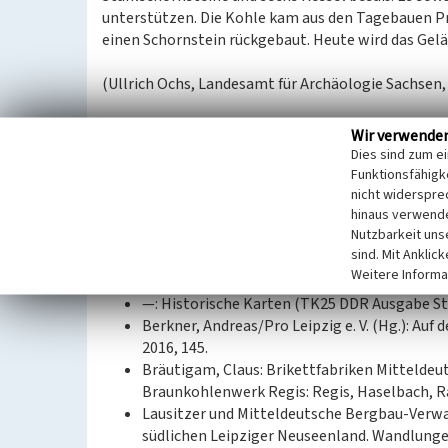
unterstützen. Die Kohle kam aus den Tagebauen Pr
einen Schornstein rückgebaut. Heute wird das Gel
(Ullrich Ochs, Landesamt für Archäologie Sachsen,
Datierung:
Wir verwende
1981–2000
Dies sind zum e
Funktionsfähigke
Quellen/Literaturangaben:
nicht widerspre
hinaus verwende
GeoSN, dl-de/by-2-0.:
Nutzbarkeit uns
—: DGM1 Sachsen. 2022.
sind. Mit Anklic
—: DOP Sachsen. 2021.
Weitere Informa
—: DOP Sachsen. 1998.
—: Historische Karten (TK25 DDR Ausgabe Sta
Berkner, Andreas/Pro Leipzig e. V. (Hg.): Auf d
2016, 145.
Bräutigam, Claus: Brikettfabriken Mitteldeu
Braunkohlenwerk Regis: Regis, Haselbach, Ra
Lausitzer und Mitteldeutsche Bergbau-Verwa
südlichen Leipziger Neuseenland. Wandlungen