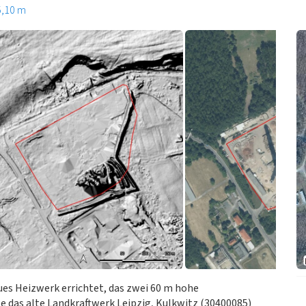
5,10 m
es Heizwerk errichtet, das zwei 60 m hohe
te das alte Landkraftwerk Leipzig, Kulkwitz (30400085)