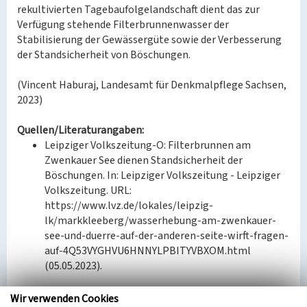
rekultivierten Tagebaufolgelandschaft dient das zur
Verfügung stehende Filterbrunnenwasser der
Stabilisierung der Gewässergüte sowie der Verbesserung
der Standsicherheit von Böschungen.
(Vincent Haburaj, Landesamt für Denkmalpflege Sachsen,
2023)
Quellen/Literaturangaben:
Leipziger Volkszeitung-O: Filterbrunnen am
Zwenkauer See dienen Standsicherheit der
Böschungen. In: Leipziger Volkszeitung - Leipziger
Volkszeitung. URL:
https://www.lvz.de/lokales/leipzig-
lk/markkleeberg/wasserhebung-am-zwenkauer-
see-und-duerre-auf-der-anderen-seite-wirft-fragen-
auf-4Q53VYGHVU6HNNYLPBITYVBXOM.html
(05.05.2023).
BKM-Nummer:
30300135
Wir verwenden Cookies