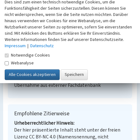
Dies sind zum einen technisch notwendige Cookies, um die
Funktionsfähigkeit der Seiten sicherzustellen. Diesen können Sie
Filterbrunnenriegel Zwenkauer See
nicht widersprechen, wenn Sie die Seite nutzen möchten. Darüber
hinaus verwenden wir Cookies für eine Webanalyse, um die
Schlagwörter
Nutzbarkeit unserer Seiten zu optimieren, sofern Sie einverstanden
Bohrbrunnen
sind. Mit Anklicken des Buttons erklären Sie Ihr Einverständnis.
Ort
Weitere Informationen finden Sie auf unserer Datenschutzseite.
Zitzschen
Impressum
|
Datenschutz
Fachsicht(en)
Notwendige Cookies
Denkmalpflege
Webanalyse
Erfassungsmaßstab
i.d.R. 1:5.000 (größer als 1:20.000)
Erfassungsmethode
Übernahme aus externer Fachdatenbank
Empfohlene Zitierweise
Urheberrechtlicher Hinweis
Der hier präsentierte Inhalt steht unter der freien
Lizenz CC BY-NC 4.0 (Namensnennung, nicht