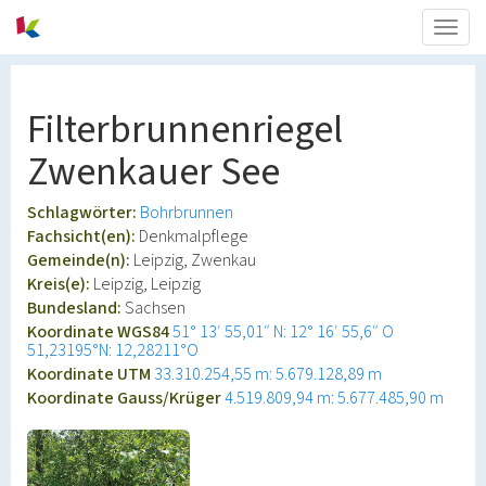
Togg
navig
Filterbrunnenriegel
Zwenkauer See
Schlagwörter:
Bohrbrunnen
Fachsicht(en):
Denkmalpflege
Gemeinde(n):
Leipzig, Zwenkau
Kreis(e):
Leipzig, Leipzig
Bundesland:
Sachsen
Koordinate WGS84
51° 13′ 55,01″ N: 12° 16′ 55,6″ O
51,23195°N: 12,28211°O
Koordinate UTM
33.310.254,55 m: 5.679.128,89 m
Koordinate Gauss/Krüger
4.519.809,94 m: 5.677.485,90 m