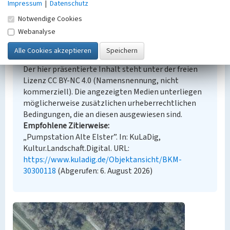
Impressum
|
Datenschutz
Notwendige Cookies
Webanalyse
Empfohlene Zitierweise
Urheberrechtlicher Hinweis
Der hier präsentierte Inhalt steht unter der freien
Lizenz CC BY-NC 4.0 (Namensnennung, nicht
kommerziell). Die angezeigten Medien unterliegen
möglicherweise zusätzlichen urheberrechtlichen
Bedingungen, die an diesen ausgewiesen sind.
Empfohlene Zitierweise
„Pumpstation Alte Elster”. In: KuLaDig,
Kultur.Landschaft.Digital. URL:
https://www.kuladig.de/Objektansicht/BKM-
30300118
(Abgerufen: 6. August 2026)