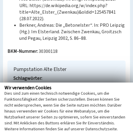
URL: https://de.wikipedia.org/w/index.php?
title=Alte_Elster_(Zwenkau)&oldid=125457841
(28.07.2022).
Berkner, Andreas: Die „Betonelster“. In: PRO Leipzig
(Hg.): Im Elsterland. Zwischen Zwenkau, Groitzsch
und Pegau, Leipzig 2002, S. 86–88.
BKM-Nummer:
30300118
Pumpstation Alte Elster
Schlagwörter
Ort
Wir verwenden Cookies
Kleindalzig
Dies sind zum einen technisch notwendige Cookies, um die
Fachsicht(en)
Funktionsfähigkeit der Seiten sicherzustellen. Diesen können Sie
Denkmalpflege
nicht widersprechen, wenn Sie die Seite nutzen möchten. Darüber
Erfassungsmaßstab
hinaus verwenden wir Cookies für eine Webanalyse, um die
Nutzbarkeit unserer Seiten zu optimieren, sofern Sie einverstanden
i.d.R. 1:5.000 (größer als 1:20.000)
sind. Mit Anklicken des Buttons erklären Sie Ihr Einverständnis.
Erfassungsmethode
Weitere Informationen finden Sie auf unserer Datenschutzseite.
Übernahme aus externer Fachdatenbank