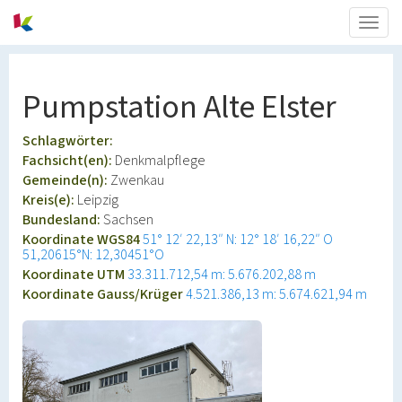
Togg
navig
Pumpstation Alte Elster
Schlagwörter:
Fachsicht(en):
Denkmalpflege
Gemeinde(n):
Zwenkau
Kreis(e):
Leipzig
Bundesland:
Sachsen
Koordinate WGS84
51° 12′ 22,13″ N: 12° 18′ 16,22″ O
51,20615°N: 12,30451°O
Koordinate UTM
33.311.712,54 m: 5.676.202,88 m
Koordinate Gauss/Krüger
4.521.386,13 m: 5.674.621,94 m