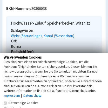
BKM-Nummer:
30300038
Hochwasser-Zulauf Speicherbecken Witznitz
Schlagwörter
Wehr (Stauanlage)
Kanal (Wasserbau)
Ort
Borna
Fachsicht(en)
Denkmalpflege
Wir verwenden Cookies
Dies sind zum einen technisch notwendige Cookies, um die
Erfassungsmaßstab
Funktionsfähigkeit der Seiten sicherzustellen. Diesen können Sie
i.d.R. 1:5.000 (größer als 1:20.000)
nicht widersprechen, wenn Sie die Seite nutzen möchten. Darüber
Erfassungsmethode
hinaus verwenden wir Cookies für eine Webanalyse, um die
Übernahme aus externer Fachdatenbank
Nutzbarkeit unserer Seiten zu optimieren, sofern Sie einverstanden
sind. Mit Anklicken des Buttons erklären Sie Ihr Einverständnis.
Weitere Informationen finden Sie auf unserer Datenschutzseite.
Impressum
|
Datenschutz
Empfohlene Zitierweise
Notwendige Cookies
Urheberrechtlicher Hinweis