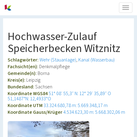
Togg
navig
Hochwasser-Zulauf
Speicherbecken Witznitz
Schlagwörter:
Wehr (Stauanlage)
Kanal (Wasserbau)
Fachsicht(en):
Denkmalpflege
Gemeinde(n):
Borna
Kreis(e):
Leipzig
Bundesland:
Sachsen
Koordinate WGS84
51° 08′ 55,3″ N: 12° 29′ 35,89″ O
51,1487°N: 12,4933°O
Koordinate UTM
33.324.680,78 m: 5.669.348,17 m
Koordinate Gauss/Krüger
4.534.623,30 m: 5.668.302,06 m