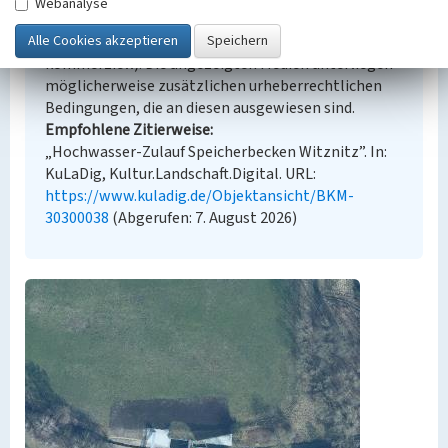
Webanalyse
Der hier präsentierte Inhalt steht unter der freien
Lizenz CC BY-NC 4.0 (Namensnennung, nicht
kommerziell). Die angezeigten Medien unterliegen
möglicherweise zusätzlichen urheberrechtlichen
Bedingungen, die an diesen ausgewiesen sind.
Empfohlene Zitierweise
„Hochwasser-Zulauf Speicherbecken Witznitz”. In:
KuLaDig, Kultur.Landschaft.Digital. URL:
https://www.kuladig.de/Objektansicht/BKM-
30300038
(Abgerufen: 7. August 2026)