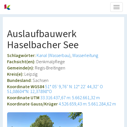
Togg
navig
Auslaufbauwerk
Haselbacher See
Schlagwörter:
Kanal (Wasserbau)
Wasserleitung
Fachsicht(en):
Denkmalpflege
Gemeinde(n):
Regis-Breitingen
Kreis(e):
Leipzig
Bundesland:
Sachsen
Koordinate WGS84
51° 05′ 9,76″ N: 12° 22′ 44,32″ O
51,08604°N: 12,37898°O
Koordinate UTM
33.316.437,67 m: 5.662.661,32 m
Koordinate Gauss/Krüger
4.526.659,43 m: 5.661.284,62 m