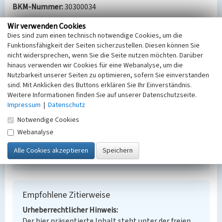
BKM-Nummer:
30300034
Wir verwenden Cookies
Dies sind zum einen technisch notwendige Cookies, um die
Auslaufbauwerk Haselbacher See
Funktionsfähigkeit der Seiten sicherzustellen. Diesen können Sie
Schlagwörter
nicht widersprechen, wenn Sie die Seite nutzen möchten. Darüber
Kanal (Wasserbau)
Wasserleitung
hinaus verwenden wir Cookies für eine Webanalyse, um die
Ort
Nutzbarkeit unserer Seiten zu optimieren, sofern Sie einverstanden
Ramsdorf
sind. Mit Anklicken des Buttons erklären Sie Ihr Einverständnis.
Weitere Informationen finden Sie auf unserer Datenschutzseite.
Fachsicht(en)
Impressum
|
Datenschutz
Denkmalpflege
Erfassungsmaßstab
Notwendige Cookies
i.d.R. 1:5.000 (größer als 1:20.000)
Webanalyse
Erfassungsmethode
Übernahme aus externer Fachdatenbank
Empfohlene Zitierweise
Urheberrechtlicher Hinweis
Der hier präsentierte Inhalt steht unter der freien