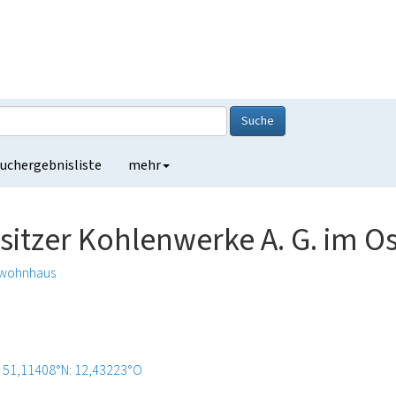
Suche
uchergebnisliste
mehr
sitzer Kohlenwerke A. G. im O
rwohnhaus
51,11408°N: 12,43223°O