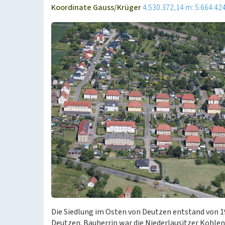
Koordinate Gauss/Krüger
4.530.372,14 m: 5.664.42
Die Siedlung im Osten von Deutzen entstand von 1
Deutzen. Bauherrin war die Niederlausitzer Kohle