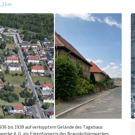
4,23 m
936 bis 1939 auf verkipptem Gelände des Tagebaus
nwerke A. G. als Eigentümerin des Braunkohlenwerkes