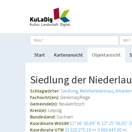
Start
Kartenansicht
Objektansicht
S
Siedlung der Niederlau
Schlagwörter:
Siedlung
Mehrfamilienhaus
Arbeite
Fachsicht(en):
Denkmalpflege
Gemeinde(n):
Neukieritzsch
Kreis(e):
Leipzig
Bundesland:
Sachsen
Koordinate WGS84
51° 06′ 50,69″ N: 12° 25′ 56,01″ O
Koordinate UTM
33.320.275,19 m: 5.665.647,00 m