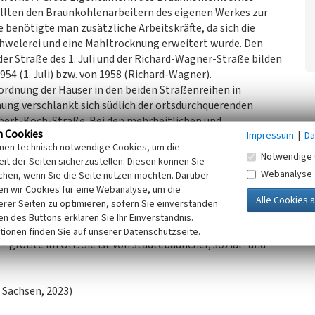
ollten den Braunkohlenarbeitern des eigenen Werkes zur
 benötigte man zusätzliche Arbeitskräfte, da sich die
chwelerei und eine Mahltrocknung erweitert wurde. Den
er Straße des 1. Juli und der Richard-Wagner-Straße bilden
1954 (1. Juli) bzw. von 1958 (Richard-Wagner).
nordnung der Häuser in den beiden Straßenreihen in
ng verschlankt sich südlich der ortsdurchquerenden
ert-Koch-Straße. Bei den mehrheitlichen und
n Cookies
Impressum
|
Da
es sich um einspännige, zweigeschossige Walmdachbauten
inen technisch notwendige Cookies, um die
rch einen Sockel und eine mittige Eingangsachse aus rotem
Notwendige 
it der Seiten sicherzustellen. Diesen können Sie
ckwärtigen Bereich ein Nebengebäude und einen Hausgarten.
Webanalyse
chen, wenn Sie die Seite nutzen möchten. Darüber
ten. Teilweise wurden nach 1990 ganze Häuser abgerissen.
n wir Cookies für eine Webanalyse, um die
iedlung im Norden erbaut. Meist handelt es sich um
erer Seiten zu optimieren, sofern Sie einverstanden
en mit gelben oder roten Klinkerakzenten. Dabei
ken des Buttons erklären Sie Ihr Einverständnis.
 der Siedlung handelt es sich um die – bezogen auf die
tionen finden Sie auf unserer Datenschutzseite.
– größte im Ort. Sie ist von städtebaulicher, sozial- und
 Sachsen, 2023)