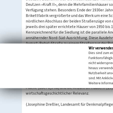
Deutzen »Kraft II«, denn die Mehrfamilienhäuser s
Verfügung stehen. Besonders Ende der 1930er Jahre
Brikettfabrik vergrößerte und das Werk um eine S
nördlichen Abschluss der beiden Straßenzüge von d
jeweils drei später errichtete Häuser von 1950 bis 
Kennzeichnend für die Siedlung ist die parallele A
annähernder Nord-Süd-Ausrichtung. Diese Ausdehnu
August-Bebel-Straße zu einem Straßenzug der Rob
Wir verwende
ursprünglichen Bauten der 1930er Jahre handelt 
Dies sind zum e
für zumeist vier Familien. Die Fassaden werden du
Funktionsfähigke
Klinker charakterisiert. Zusätzlich gibt es im rü
nicht widerspre
All diese Elemente sind nur mehr vereinzelt erhal
hinaus verwende
Weniger homogen wurden die jüngsten Bauten der S
Nutzbarkeit uns
zweispännige und zweigeschossige Satteldachbaut
sind. Mit Anklic
entstanden Häuser mit bis zu 16 Wohneinheiten. Bei
Weitere Informa
Fläche (über 6,5 ha) und die Anzahl an Häusern (29) 
wirtschaftsgeschichtlicher Relevanz.
(Josephine Dreßler, Landesamt für Denkmalpflege