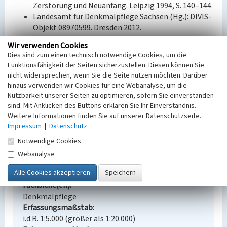
Zerstörung und Neuanfang. Leipzig 1994, S. 140–144.
Landesamt für Denkmalpflege Sachsen (Hg.): DIVIS-
Objekt 08970599. Dresden 2012.
Wir verwenden Cookies
Bauherr / Auftraggeber:
Dies sind zum einen technisch notwendige Cookies, um die
Eigentümer: Braunkohlenwerk Borna (GND:
Funktionsfähigkeit der Seiten sicherzustellen. Diesen können Sie
2075013-4)
nicht widersprechen, wenn Sie die Seite nutzen möchten. Darüber
hinaus verwenden wir Cookies für eine Webanalyse, um die
BKM-Nummer:
30200247
Nutzbarkeit unserer Seiten zu optimieren, sofern Sie einverstanden
sind. Mit Anklicken des Buttons erklären Sie Ihr Einverständnis.
Weitere Informationen finden Sie auf unserer Datenschutzseite.
Schloss Lobstädt
Impressum
|
Datenschutz
Schlagwörter
Notwendige Cookies
Schloss (Bauwerk)
Webanalyse
Ort
Lobstädt
Fachsicht(en)
Denkmalpflege
Erfassungsmaßstab
i.d.R. 1:5.000 (größer als 1:20.000)