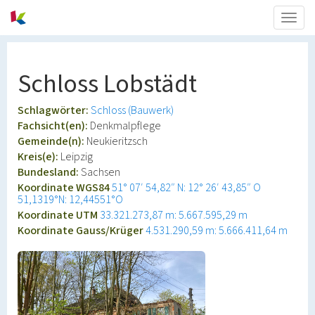
Togg
navig
Schloss Lobstädt
Schlagwörter:
Schloss (Bauwerk)
Fachsicht(en):
Denkmalpflege
Gemeinde(n):
Neukieritzsch
Kreis(e):
Leipzig
Bundesland:
Sachsen
Koordinate WGS84
51° 07′ 54,82″ N: 12° 26′ 43,85″ O
51,1319°N: 12,44551°O
Koordinate UTM
33.321.273,87 m: 5.667.595,29 m
Koordinate Gauss/Krüger
4.531.290,59 m: 5.666.411,64 m