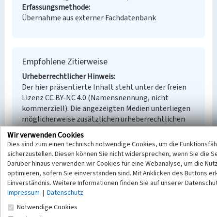
Erfassungsmethode
Übernahme aus externer Fachdatenbank
Empfohlene Zitierweise
Urheberrechtlicher Hinweis
Der hier präsentierte Inhalt steht unter der freien
Lizenz CC BY-NC 4.0 (Namensnennung, nicht
kommerziell). Die angezeigten Medien unterliegen
möglicherweise zusätzlichen urheberrechtlichen
Bedingungen, die an diesen ausgewiesen sind.
Wir verwenden Cookies
Empfohlene Zitierweise
Dies sind zum einen technisch notwendige Cookies, um die Funktionsfäh
„BWG-Wohnhaus in der einstigen Glück-Auf-Straße”.
sicherzustellen. Diesen können Sie nicht widersprechen, wenn Sie die S
In: KuLaDig, Kultur.Landschaft.Digital. URL:
Darüber hinaus verwenden wir Cookies für eine Webanalyse, um die Nutz
https://www.kuladig.de/Objektansicht/BKM-
optimieren, sofern Sie einverstanden sind. Mit Anklicken des Buttons erk
30200233
(Abgerufen: 8. August 2026)
Einverständnis. Weitere Informationen finden Sie auf unserer Datenschu
Impressum
|
Datenschutz
Notwendige Cookies