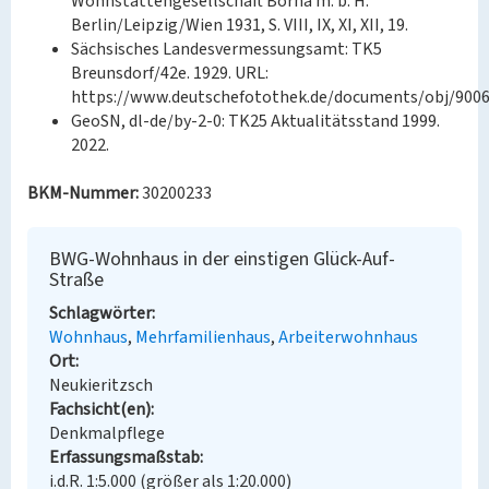
Wohnstättengesellschaft Borna m. b. H.
Berlin/Leipzig/Wien 1931, S. VIII, IX, XI, XII, 19.
Sächsisches Landesvermessungsamt: TK5
Breunsdorf/42e. 1929. URL:
https://www.deutschefotothek.de/documents/obj/9006
GeoSN, dl-de/by-2-0: TK25 Aktualitätsstand 1999.
2022.
BKM-Nummer:
30200233
BWG-Wohnhaus in der einstigen Glück-Auf-
Straße
Schlagwörter
Wohnhaus
Mehrfamilienhaus
Arbeiterwohnhaus
Ort
Neukieritzsch
Fachsicht(en)
Denkmalpflege
Erfassungsmaßstab
i.d.R. 1:5.000 (größer als 1:20.000)