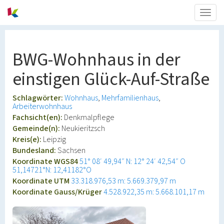
Togg
navig
BWG-Wohnhaus in der
einstigen Glück-Auf-Straße
Schlagwörter:
Wohnhaus
Mehrfamilienhaus
Arbeiterwohnhaus
Fachsicht(en):
Denkmalpflege
Gemeinde(n):
Neukieritzsch
Kreis(e):
Leipzig
Bundesland:
Sachsen
Koordinate WGS84
51° 08′ 49,94″ N: 12° 24′ 42,54″ O
51,14721°N: 12,41182°O
Koordinate UTM
33.318.976,53 m: 5.669.379,97 m
Koordinate Gauss/Krüger
4.528.922,35 m: 5.668.101,17 m