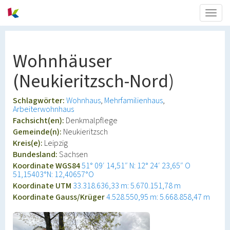
Togg
navig
Wohnhäuser
(Neukieritzsch-Nord)
Schlagwörter:
Wohnhaus
Mehrfamilienhaus
Arbeiterwohnhaus
Fachsicht(en):
Denkmalpflege
Gemeinde(n):
Neukieritzsch
Kreis(e):
Leipzig
Bundesland:
Sachsen
Koordinate WGS84
51° 09′ 14,51″ N: 12° 24′ 23,65″ O
51,15403°N: 12,40657°O
Koordinate UTM
33.318.636,33 m: 5.670.151,78 m
Koordinate Gauss/Krüger
4.528.550,95 m: 5.668.858,47 m