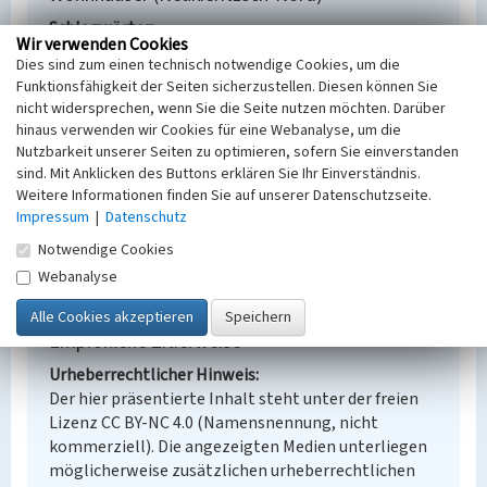
Schlagwörter
Wir verwenden Cookies
Wohnhaus
Mehrfamilienhaus
Arbeiterwohnhaus
Dies sind zum einen technisch notwendige Cookies, um die
Ort
Funktionsfähigkeit der Seiten sicherzustellen. Diesen können Sie
Neukieritzsch
nicht widersprechen, wenn Sie die Seite nutzen möchten. Darüber
Fachsicht(en)
hinaus verwenden wir Cookies für eine Webanalyse, um die
Denkmalpflege
Nutzbarkeit unserer Seiten zu optimieren, sofern Sie einverstanden
Erfassungsmaßstab
sind. Mit Anklicken des Buttons erklären Sie Ihr Einverständnis.
i.d.R. 1:5.000 (größer als 1:20.000)
Weitere Informationen finden Sie auf unserer Datenschutzseite.
Impressum
|
Datenschutz
Erfassungsmethode
Übernahme aus externer Fachdatenbank
Notwendige Cookies
Webanalyse
Empfohlene Zitierweise
Urheberrechtlicher Hinweis
Der hier präsentierte Inhalt steht unter der freien
Lizenz CC BY-NC 4.0 (Namensnennung, nicht
kommerziell). Die angezeigten Medien unterliegen
möglicherweise zusätzlichen urheberrechtlichen