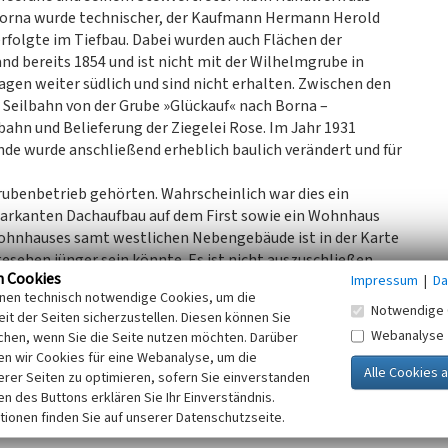
Borna wurde technischer, der Kaufmann Hermann Herold
rfolgte im Tiefbau. Dabei wurden auch Flächen der
d bereits 1854 und ist nicht mit der Wilhelmgrube in
agen weiter südlich und sind nicht erhalten. Zwischen den
 Seilbahn von der Grube »Glückauf« nach Borna –
ahn und Belieferung der Ziegelei Rose. Im Jahr 1931
de wurde anschließend erheblich baulich verändert und für
rubenbetrieb gehörten. Wahrscheinlich war dies ein
markanten Dachaufbau auf dem First sowie ein Wohnhaus
ohnhauses samt westlichen Nebengebäude ist in der Karte
gesehen jünger sein könnte. Es ist nicht auszuschließen,
n Cookies
Impressum
|
Da
ubenbetriebes auf dem Gelände bisher unerkannt erhalten
inen technisch notwendige Cookies, um die
kauf« sind bergbau- und wirtschaftsgeschichtlich
Notwendige 
it der Seiten sicherzustellen. Diesen können Sie
eser frühen und noch kleinen Braunkohlengruben im
Webanalyse
chen, wenn Sie die Seite nutzen möchten. Darüber
n wir Cookies für eine Webanalyse, um die
erer Seiten zu optimieren, sofern Sie einverstanden
 Sachsen, 2023)
ken des Buttons erklären Sie Ihr Einverständnis.
tionen finden Sie auf unserer Datenschutzseite.