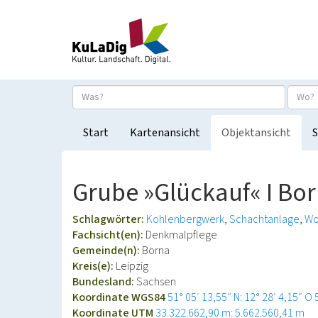
Start
Kartenansicht
Objektansicht
S
Grube »Glückauf« I Bo
Schlagwörter:
Kohlenbergwerk
Schachtanlage
Wo
Fachsicht(en):
Denkmalpflege
Gemeinde(n):
Borna
Kreis(e):
Leipzig
Bundesland:
Sachsen
Koordinate WGS84
51° 05′ 13,55″ N: 12° 28′ 4,15″ O
Koordinate UTM
33.322.662,90 m: 5.662.560,41 m