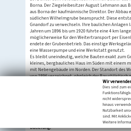
Borna. Der Ziegeleibesitzer August Lehmann aus 
aus Borna der kaufmännische Direktor. Der Abbau e
südlichen Wilhelmgrube beansprucht. Diese entstan
Gnandorf zu verwechseln. Ihre baulichen Anlagen l
Jahren um 1896 bis um 1920 führte eine 4 km lange
möglicherweise für den Weitertransport per Eisenb
endete der Grubenbetrieb. Das einstige Werksgelän
eine Wasserpumpe und eine Werkstatt genutzt.
Es bleibt uneindeutig, welche Bauten exakt zum G
kleines, bergbauliches Haus im Süden mit einem 
mit Nebengebäude im Norden. Der Standort des W
von 1896 verzeichnet, obgleich der Bau stilistisch 
Wir verwende
dass weitere bauliche Anlagen aus der Zeit des Gr
Dies sind zum e
sind. Die beschriebenen Zeugnisse der Grube »Glüc
Funktionsfähigke
bedeutsam, da es nur noch sehr wenige Objekte di
nicht widerspre
Mitteldeutschen Revier gibt.
hinaus verwende
Nutzbarkeit uns
(Josephine Dreßler, Landesamt für Denkmalpflege
sind. Mit Anklic
Weitere Informa
Datierung: