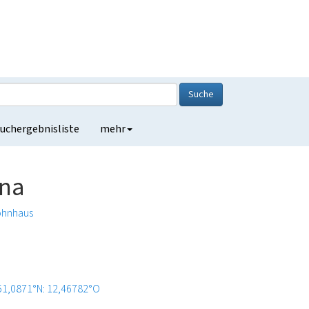
Suche
uchergebnisliste
mehr
rna
hnhaus
51,0871°N: 12,46782°O