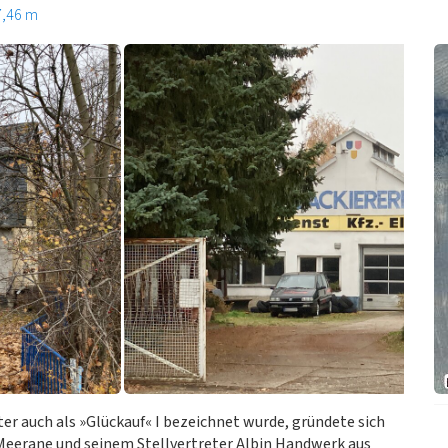
7,46 m
r auch als »Glückauf« I bezeichnet wurde, gründete sich
Meerane und seinem Stellvertreter Albin Handwerk aus