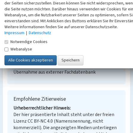
der Seiten sicherzustellen. Diesen können Sie nicht widersprechen, wen
Katholische Pfarrkirche St. Konrad
die Seite nutzen möchten. Darüber hinaus verwenden wir Cookies für ei
Schlagwörter
Webanalyse, um die Nutzbarkeit unserer Seiten zu optimieren, sofern S
Kirchengebäude
einverstanden sind. Mit Anklicken des Buttons erklären Sie Ihr Einverstän
Ort
Weitere Informationen finden Sie auf unserer Datenschutzseite.
Deutzen
Impressum
|
Datenschutz
Fachsicht(en)
Notwendige Cookies
Denkmalpflege
Webanalyse
Erfassungsmaßstab
Keine Angabe
Erfassungsmethode
Übernahme aus externer Fachdatenbank
Empfohlene Zitierweise
Urheberrechtlicher Hinweis
Der hier präsentierte Inhalt steht unter der freien
Lizenz CC BY-NC 4.0 (Namensnennung, nicht
kommerziell). Die angezeigten Medien unterliegen