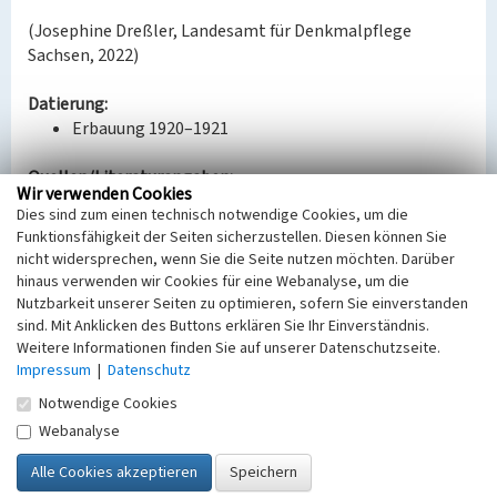
(Josephine Dreßler, Landesamt für Denkmalpflege
Sachsen, 2022)
Datierung:
Erbauung 1920–1921
Quellen/Literaturangaben:
Wir verwenden Cookies
Bauaktenarchiv Borna, Deutzener Straße 56–74
Dies sind zum einen technisch notwendige Cookies, um die
(gerade).
Funktionsfähigkeit der Seiten sicherzustellen. Diesen können Sie
nicht widersprechen, wenn Sie die Seite nutzen möchten. Darüber
Bauherr / Auftraggeber:
hinaus verwenden wir Cookies für eine Webanalyse, um die
Bauherr: Bergmannswohnstättengesellschaft
Nutzbarkeit unserer Seiten zu optimieren, sofern Sie einverstanden
Borna mbH
sind. Mit Anklicken des Buttons erklären Sie Ihr Einverständnis.
Entwurf: Curt Schiemichen (Architekt)
Weitere Informationen finden Sie auf unserer Datenschutzseite.
Impressum
|
Datenschutz
BKM-Nummer:
30200090
Notwendige Cookies
Webanalyse
Siedlung nach der Bahnunterführung