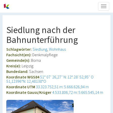
Togg
navig
Siedlung nach der
Bahnunterführung
Schlagwörter:
Siedlung
Wohnhaus
Fachsicht(en):
Denkmalpflege
Gemeinde(n):
Borna
Kreis(e):
Leipzig
Bundesland:
Sachsen
Koordinate WGS84
51° 07′ 26,27″ N: 12° 28′ 52,95″ O
51,12396°N: 12,48138°O
Koordinate UTM
33.323.752,51 m: 5.666.626,94 m
Koordinate Gauss/Krüger
4.533.806,72 m: 5.665.545,14 m