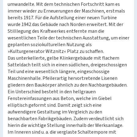
umwandelte. Mit dem technischen Fortschritt kam es
immer wieder zu Erneuerungen der Maschinen, erstmals
bereits 1917. Für die Aufstellung einer neuen Turbine
wurde 1942 das Gebäude nach Norden erweitert. Mit der
Stilllegung des Kraftwerkes entfernte man die
wesentlichen Teile der technischen Ausstattung, um einer
geplanten soziokulturellen Nutzung als
»Kulturgenerator Witznitz« Platz zu schaffen.
Das unterkellerte, gelbe Klinkergebäude mit flachem
Satteldach teilt sich in einen südlichen, dreigeschossigen
Teil und eine wesentlich längere, eingeschossige
Maschinenhalle. Pfeilerartig hervortretende Lisenen
gliedern den Baukörper ähnlich zu den Nachbargebäuden.
Ein Unterschied besteht in den hellgrauen
Fenstereinfassungen aus Beton, welche im Giebel
elliptisch geformt sind. Damit zeigt sich eine
aufwendigere Gestaltung im Vergleich zu den
benachbarten Fabrikgebäuden. Zudem verdeutlicht sich
hierin die wichtige Stellung innerhalb der Werksanlage.
Im Inneren sind u. a. die verglaste Schaltempore mit