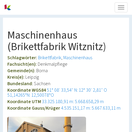
Togg
navig
Maschinenhaus
(Brikettfabrik Witznitz)
Schlagwörter:
Brikettfabrik
Maschinenhaus
Fachsicht(en):
Denkmalpflege
Gemeinde(n):
Borna
Kreis(e):
Leipzig
Bundesland:
Sachsen
Koordinate WGS84
51° 08′ 33,54″ N: 12° 30′ 2,81″ O
51,14265°N: 12,50078°O
Koordinate UTM
33.325.180,91 m: 5.668.658,29 m
Koordinate Gauss/Krüger
4.535.151,17 m: 5.667.633,11 m