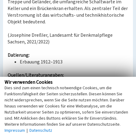
Treppe und Geländer, die umfangreiche Schaltwarte im
Keller und ein Brückenkran erhalten. Als zentraler Teil der
Verstromung ist das wirtschafts- und technikhistorische
Objekt bedeutend.
(Josephine Dreßler, Landesamt für Denkmalpflege
Sachsen, 2021/2022)
Datierung:
Erbauung 1912–1913
Quellen/Literaturangaben:
Christliches Umweltseminar Rötha e.V./Kulturbüro
Wir verwenden Cookies
Dies sind zum einen technisch notwendige Cookies, um die
im Werk Espenhain (Hg.): Glück auf, Witznitz!
Funktionsfähigkeit der Seiten sicherzustellen. Diesen können Sie
Südraum Journal 10. Leipzig 1999, S. 26–31, 82.
nicht widersprechen, wenn Sie die Seite nutzen möchten. Darüber
Thomas, Herbert: Chronik der Brikettfabrik
hinaus verwenden wir Cookies für eine Webanalyse, um die
Witznitz. Unveröffentlicht 1986, S. 7, 17, (1955) S. 2f.
Nutzbarkeit unserer Seiten zu optimieren, sofern Sie einverstanden
Bauaktenarchiv Borna, Witznitzer Werkstraße.
sind. Mit Anklicken des Buttons erklären Sie Ihr Einverständnis.
Weitere Informationen finden Sie auf unserer Datenschutzseite.
BKM-Nummer:
30200026
Impressum
|
Datenschutz