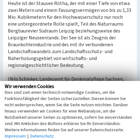
Heute ist der Stausee Rötha, der mit einer Tiefe von etwa
zwei Metern und einem Fassungsvermögen von bis zu 1,33
Mio. Kubikmetern für den Hochwasserschutz nur noch
eine untergeordnete Rolle spielt, Teil des Naturraums
Bergbaurevier Südraum Leipzig beziehungsweise des
Leipziger Neuseenlands. Der See ist als Zeugnis der
Braunkohleindustrie und des mit ihr verbundenen
Landschaftswandels zum Landschaftsschutz- und
Naherholungsgebiet von wirtschafts- und
regionalgeschichtlicher Bedeutung.
(Nils Schinker, Landesamt für Denkmalpflege Sachsen,
2023)
Wir verwenden Cookies
Dies sind zum einen technisch notwendige Cookies, um die
Funktionsfähigkeit der Seiten sicherzustellen. Diesen können Sie
Datierung:
nicht widersprechen, wenn Sie die Seite nutzen möchten. Darüber
Erbauung 1938–1940 (Stausee)
hinaus verwenden wir Cookies für eine Webanalyse, um die
Nutzbarkeit unserer Seiten zu optimieren, sofern Sie einverstanden
Quellen/Literaturangaben:
sind. Mit Anklicken des Buttons erklären Sie Ihr Einverständnis.
Nabert, Thomas/Pro Leipzig e.V (Hgg.): Im Pleiße-
Weitere Informationen finden Sie auf unserer Datenschutzseite.
und Göselland: zwischen Markkleeberg, Rötha und
Impressum
|
Datenschutz