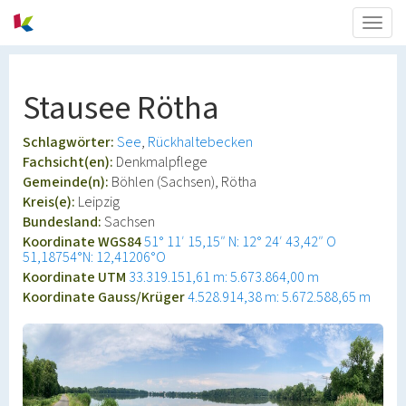
Togg
navig
Stausee Rötha
Schlagwörter:
See
Rückhaltebecken
Fachsicht(en):
Denkmalpflege
Gemeinde(n):
Böhlen (Sachsen), Rötha
Kreis(e):
Leipzig
Bundesland:
Sachsen
Koordinate WGS84
51° 11′ 15,15″ N: 12° 24′ 43,42″ O
51,18754°N: 12,41206°O
Koordinate UTM
33.319.151,61 m: 5.673.864,00 m
Koordinate Gauss/Krüger
4.528.914,38 m: 5.672.588,65 m