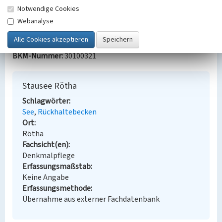
Kitzscher; Leipzig 1999, S. 23, 220-222.
Notwendige Cookies
Webanalyse
Bauherr / Auftraggeber:
Bauherr: Aktiengesellschaft Sächsische Werke
BKM-Nummer:
30100321
Stausee Rötha
Schlagwörter
See
Rückhaltebecken
Ort
Rötha
Fachsicht(en)
Denkmalpflege
Erfassungsmaßstab
Keine Angabe
Erfassungsmethode
Übernahme aus externer Fachdatenbank