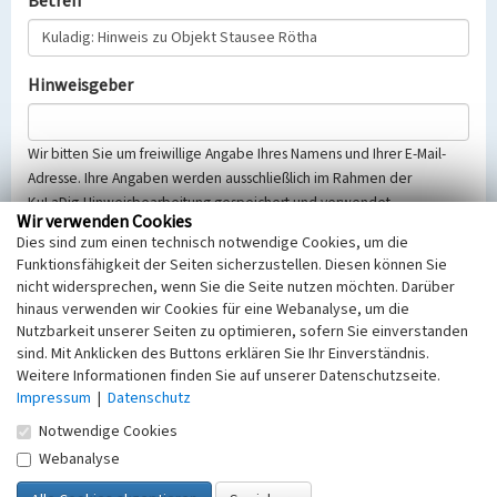
Betreff
Hinweisgeber
Wir bitten Sie um freiwillige Angabe Ihres Namens und Ihrer E-Mail-
Adresse. Ihre Angaben werden ausschließlich im Rahmen der
KuLaDig-Hinweisbearbeitung gespeichert und verwendet.
Wir verwenden Cookies
Selbstverständlich werden diese entsprechend der Vorschriften des
Dies sind zum einen technisch notwendige Cookies, um die
Telemediengesetzes, des Datenschutzgesetzes NRW und der seit
Funktionsfähigkeit der Seiten sicherzustellen. Diesen können Sie
dem 25.05.2018 gültigen Europäischen Datenschutzgrundverordnung
nicht widersprechen, wenn Sie die Seite nutzen möchten. Darüber
(EU-DSGVO) vertraulich behandelt, beachten Sie bitte unsere
hinaus verwenden wir Cookies für eine Webanalyse, um die
Hinweise zum
Datenschutz
.
Nutzbarkeit unserer Seiten zu optimieren, sofern Sie einverstanden
sind. Mit Anklicken des Buttons erklären Sie Ihr Einverständnis.
Nachricht
Weitere Informationen finden Sie auf unserer Datenschutzseite.
Impressum
|
Datenschutz
Notwendige Cookies
Webanalyse
Sicherheitsabfrage
Tragen Sie unten das Rechenergebnis aus der