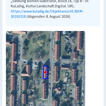
„Siedlung Böhlen Südstraße, Block 14, Typ B”. In:
KuLaDig, Kultur.Landschaft.Digital. URL:
https://www.kuladig.de/Objektansicht/BKM-
30100318
(Abgerufen: 8. August 2026)