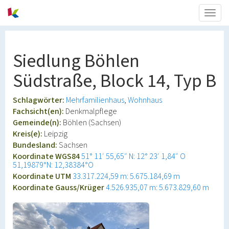
Togg
navig
Siedlung Böhlen
Südstraße, Block 14, Typ B
Schlagwörter:
Mehrfamilienhaus
Wohnhaus
Fachsicht(en):
Denkmalpflege
Gemeinde(n):
Böhlen (Sachsen)
Kreis(e):
Leipzig
Bundesland:
Sachsen
Koordinate WGS84
51° 11′ 55,65″ N: 12° 23′ 1,84″ O
51,19879°N: 12,38384°O
Koordinate UTM
33.317.224,59 m: 5.675.184,69 m
Koordinate Gauss/Krüger
4.526.935,07 m: 5.673.829,60 m