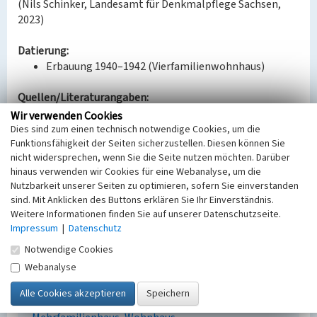
(Nils Schinker, Landesamt für Denkmalpflege Sachsen,
2023)
Datierung:
Erbauung 1940–1942 (Vierfamilienwohnhaus)
Quellen/Literaturangaben:
Archiv des Landkreises Leipzig in Grimma, B18206,
Wir verwenden Cookies
B18882
Dies sind zum einen technisch notwendige Cookies, um die
Funktionsfähigkeit der Seiten sicherzustellen. Diesen können Sie
nicht widersprechen, wenn Sie die Seite nutzen möchten. Darüber
Bauherr / Auftraggeber:
hinaus verwenden wir Cookies für eine Webanalyse, um die
Bauherr: Bergmanns-Wohnstättengesellschaft
Nutzbarkeit unserer Seiten zu optimieren, sofern Sie einverstanden
Borna m.b.H.
sind. Mit Anklicken des Buttons erklären Sie Ihr Einverständnis.
Entwurf: Aktiengesellschaft Sächsische Werke
Weitere Informationen finden Sie auf unserer Datenschutzseite.
Impressum
|
Datenschutz
BKM-Nummer:
30100318
Notwendige Cookies
Webanalyse
Siedlung Böhlen Südstraße, Block 14, Typ B
Schlagwörter