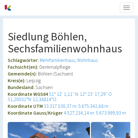
Togg
navig
Siedlung Böhlen,
Sechsfamilienwohnhaus
Schlagwörter:
Mehrfamilienhaus
Wohnhaus
Fachsicht(en):
Denkmalpflege
Gemeinde(n):
Böhlen (Sachsen)
Kreis(e):
Leipzig
Bundesland:
Sachsen
Koordinate WGS84
51° 12′ 1,11″ N: 12° 23′ 17,29″ O
51,20031°N: 12,38814°O
Koordinate UTM
33.317.530,37 m: 5.675.342,68 m
Koordinate Gauss/Krüger
4.527.234,14 m: 5.673.999,93 m