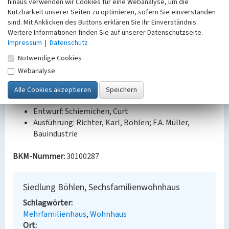
hinaus verwenden wir Cookies für eine Webanalyse, um die
Archiv des Landkreises Leipzig in Grimma, B18372
Nutzbarkeit unserer Seiten zu optimieren, sofern Sie einverstanden
Haus 11, B18228 Haus 2, B18234 Haus 19, B18235
sind. Mit Anklicken des Buttons erklären Sie Ihr Einverständnis.
Haus 8, B18237 Haus 20, B18238 Haus 18, B18314
Weitere Informationen finden Sie auf unserer Datenschutzseite.
Impressum
|
Datenschutz
Haus 5, B18316 Haus 13, B18319 Haus 10, B20457
Haus 17, B21707 Haus 4.
Notwendige Cookies
Webanalyse
Bauherr / Auftraggeber:
Bauherr: Bergmanns-Wohnstättengesellschaft
Borna m.b.H.
Entwurf: Schiemichen, Curt
Ausführung: Richter, Karl, Böhlen; F.A. Müller,
Bauindustrie
BKM-Nummer:
30100287
Siedlung Böhlen, Sechsfamilienwohnhaus
Schlagwörter
Mehrfamilienhaus
Wohnhaus
Ort