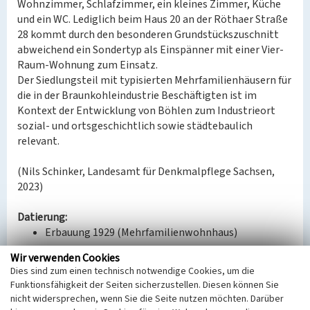
Wohnzimmer, Schlafzimmer, ein kleines Zimmer, Küche
und ein WC. Lediglich beim Haus 20 an der Röthaer Straße
28 kommt durch den besonderen Grundstückszuschnitt
abweichend ein Sondertyp als Einspänner mit einer Vier-
Raum-Wohnung zum Einsatz.
Der Siedlungsteil mit typisierten Mehrfamilienhäusern für
die in der Braunkohleindustrie Beschäftigten ist im
Kontext der Entwicklung von Böhlen zum Industrieort
sozial- und ortsgeschichtlich sowie städtebaulich
relevant.
(Nils Schinker, Landesamt für Denkmalpflege Sachsen,
2023)
Datierung:
Erbauung 1929 (Mehrfamilienwohnhaus)
Wir verwenden Cookies
Quellen/Literaturangaben:
Dies sind zum einen technisch notwendige Cookies, um die
Kaufmann, Gregor/Nabert, Thomas: Böhlen. Vom
Funktionsfähigkeit der Seiten sicherzustellen. Diesen können Sie
Rittergutsdorf zur Industriestadt; Leipzig 2002; S.
nicht widersprechen, wenn Sie die Seite nutzen möchten. Darüber
47.