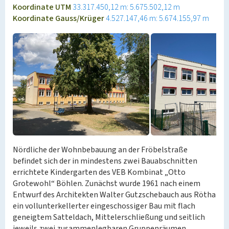
Koordinate UTM
33.317.450,12 m: 5.675.502,12 m
Koordinate Gauss/Krüger
4.527.147,46 m: 5.674.155,97 m
Nördliche der Wohnbebauung an der Fröbelstraße
befindet sich der in mindestens zwei Bauabschnitten
errichtete Kindergarten des VEB Kombinat „Otto
Grotewohl“ Böhlen. Zunächst wurde 1961 nach einem
Entwurf des Architekten Walter Gutzschebauch aus Rötha
ein vollunterkellerter eingeschossiger Bau mit flach
geneigtem Satteldach, Mittelerschließung und seitlich
jeweils zwei zusammenlegbaren Gruppenräumen