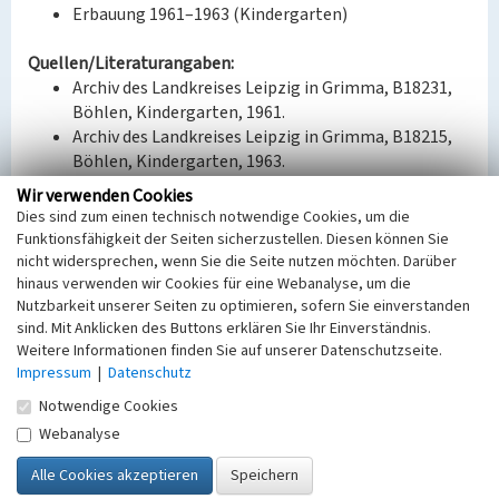
Erbauung 1961–1963 (Kindergarten)
Quellen/Literaturangaben:
Archiv des Landkreises Leipzig in Grimma, B18231,
Böhlen, Kindergarten, 1961.
Archiv des Landkreises Leipzig in Grimma, B18215,
Böhlen, Kindergarten, 1963.
Wir verwenden Cookies
Bauherr / Auftraggeber:
Dies sind zum einen technisch notwendige Cookies, um die
Bauherr: VEB Kombinat »Otto Grotewohl« Böhlen
Funktionsfähigkeit der Seiten sicherzustellen. Diesen können Sie
Ausführung: Gutzschebauch, Walter, Rötha
nicht widersprechen, wenn Sie die Seite nutzen möchten. Darüber
(Bauleitung)
hinaus verwenden wir Cookies für eine Webanalyse, um die
Nutzbarkeit unserer Seiten zu optimieren, sofern Sie einverstanden
sind. Mit Anklicken des Buttons erklären Sie Ihr Einverständnis.
BKM-Nummer:
30100263
Weitere Informationen finden Sie auf unserer Datenschutzseite.
Impressum
|
Datenschutz
Kindergarten des VEB Kombinat »Otto
Notwendige Cookies
Grotewohl« Böhlen (ehem.); Kinderhort
Webanalyse
»Pfiffikus«
Schlagwörter