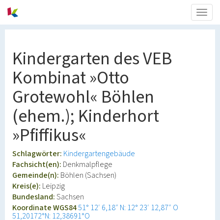
Togg
navig
Kindergarten des VEB
Kombinat »Otto
Grotewohl« Böhlen
(ehem.); Kinderhort
»Pfiffikus«
Schlagwörter:
Kindergartengebäude
Fachsicht(en):
Denkmalpflege
Gemeinde(n):
Böhlen (Sachsen)
Kreis(e):
Leipzig
Bundesland:
Sachsen
Koordinate WGS84
51° 12′ 6,18″ N: 12° 23′ 12,87″ O
51,20172°N: 12,38691°O