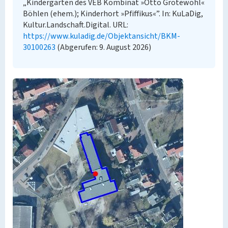
„Kindergarten des VEB Kombinat »Otto Grotewohl«
Böhlen (ehem.); Kinderhort »Pfiffikus«”. In: KuLaDig,
Kultur.Landschaft.Digital. URL:
https://www.kuladig.de/Objektansicht/BKM-
30100263
(Abgerufen: 9. August 2026)