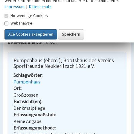
Weitere Informationen finden Sie auf unserer Datenschutzseite.
Impressum
|
Datenschutz
Bauherr / Auftraggeber:
Notwendige Cookies
Bauherr: VEB Kombinat Espenhain
Eigentümer: Verein Sportfreunde Neukieritzsch 1921
Webanalyse
e.V.
BKM-Nummer:
30100251
Pumpenhaus (ehem.); Bootshaus des Vereins
Sportfreunde Neukieritzsch 1921 e.V.
Schlagwörter
Pumpenhaus
Ort
Großzössen
Fachsicht(en)
Denkmalpflege
Erfassungsmaßstab
Keine Angabe
Erfassungsmethode