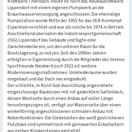
Kraftwerk Thierbach. Heute ist noch das Neubaukraftwerk
Lippendorf mit einem eigenen Pumpwerk an die
Brauchwasserversorgung angeschlossen. Die ehemalige
Pumpstation wurde Mitte der 1955 für das VEB Kombinat
Espenhain errichtet und war als solche bis 1974 in Betrieb.
Anschließend übernahm die Industriesportgemeinschaft
(ISG) Lippendorf das Gebäude und fügte eine
Zwischendecke ein, um den unteren Raum für die
Bootslagerung zu nutzen. Seit den 1990er Jahren
erfolgten in Eigenleistung durch die Mitglieder des Vereins
Sportfreunde Neukieritzsch 1921 e.V. weitere
Modernisierungsmaßnahmen. Umkleideräume wurden
eingebaut und das Dach neu eingedeckt.
Der schlichte, in Nord-Süd-Ausrichtung angeordnete
eingeschossige Baukörper mit rot gedecktem Satteldach,
dessen Westseite durch einen Anbau auf voller Länge
heruntergezogen ist, verfügt zur Wasserseite über einen
winkelförmig angeschlossenen schmalen Anbau mit
Nebenfunktionen. Die Giebelseiten des weiß gestrichenen
Putzbaus sind symmetrisch mit gemauerten Eckpilastern
aus gelben Klinkersteinen gestaltet.