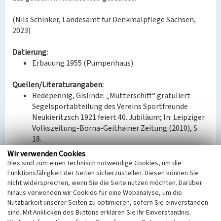
(Nils Schinker, Landesamt für Denkmalpflege Sachsen,
2023)
Datierung:
Erbauung 1955 (Pumpenhaus)
Quellen/Literaturangaben:
Redepennig, Gislinde: „Mutterschiff“ gratuliert
Segelsportabteilung des Vereins Sportfreunde
Neukieritzsch 1921 feiert 40. Jubiläum; In: Leipziger
Volkszeitung-Borna-Geithainer Zeitung (2010), S.
18.
Sächsisches Staatsarchiv, Staatsarchiv Leipzig,
Wir verwenden Cookies
20300, Nr. 67 Wasserwirtschaftsdirektion.
Dies sind zum einen technisch notwendige Cookies, um die
Regionaler Planungsverband Leipzig-Westsachsen,
Funktionsfähigkeit der Seiten sicherzustellen. Diesen können Sie
Regionale Plaungsstelle (Hg.): Mitteldeutsche
nicht widersprechen, wenn Sie die Seite nutzen möchten. Darüber
hinaus verwenden wir Cookies für eine Webanalyse, um die
Seenlandschaft. Gewässerkatalog 2019-2021. Seen,
Nutzbarkeit unserer Seiten zu optimieren, sofern Sie einverstanden
Fließgewässer, Kanäle; 6. vollständig aktual. u. erw.
sind. Mit Anklicken des Buttons erklären Sie Ihr Einverständnis.
Aufl., Leipzig 2019, S. 257.