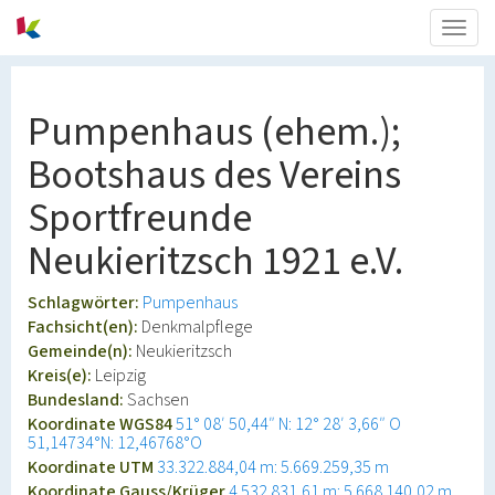
Togg
navig
Pumpenhaus (ehem.);
Bootshaus des Vereins
Sportfreunde
Neukieritzsch 1921 e.V.
Schlagwörter:
Pumpenhaus
Fachsicht(en):
Denkmalpflege
Gemeinde(n):
Neukieritzsch
Kreis(e):
Leipzig
Bundesland:
Sachsen
Koordinate WGS84
51° 08′ 50,44″ N: 12° 28′ 3,66″ O
51,14734°N: 12,46768°O
Koordinate UTM
33.322.884,04 m: 5.669.259,35 m
Koordinate Gauss/Krüger
4.532.831,61 m: 5.668.140,02 m