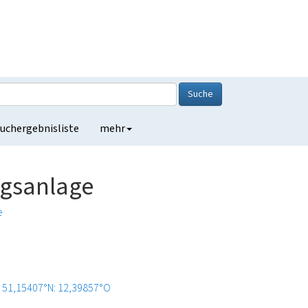
Suche
uchergebnisliste
mehr
gsanlage
e
51,15407°N: 12,39857°O