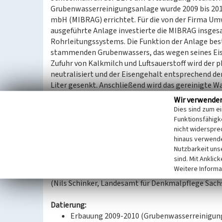
Grubenwasserreinigungsanlage wurde 2009 bis 201
mbH (MIBRAG) errichtet. Für die von der Firma U
ausgeführte Anlage investierte die MIBRAG insgesam
Rohrleitungssystems. Die Funktion der Anlage be
stammenden Grubenwassers, das wegen seines Eisen
Zufuhr von Kalkmilch und Luftsauerstoff wird de
neutralisiert und der Eisengehalt entsprechend de
Liter gesenkt. Anschließend wird das gereinigte W
Minute gereinigt werden über unterirdisch verlegte
Wir verwende
Das Bauwerk besteht aus einer Bekalkungsanlage 
Dies sind zum e
sechs Rundbecken unterschiedlicher Größe mit ei
Funktionsfähigke
einem Maschinenhaus, einem Betriebsgebäude und
nicht widerspre
hinaus verwende
die gesamte Tagebauentwässerung in die neue Anla
Nutzbarkeit uns
etwa 250 Filterbrunnen und alle Pumpstationen d
sind. Mit Anklic
Bedarf ein- und ausgeschaltet.
Weitere Informa
(Nils Schinker, Landesamt für Denkmalpflege Sach
Datierung:
Erbauung 2009-2010 (Grubenwasserreinigun