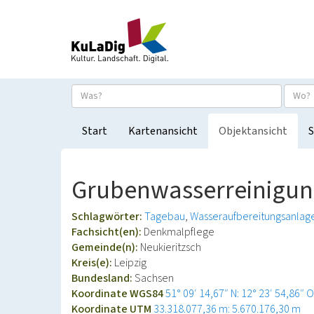
Start
Kartenansicht
Objektansicht
S
Grubenwasserreinigun
Schlagwörter:
Tagebau
Wasseraufbereitungsanlag
Fachsicht(en):
Denkmalpflege
Gemeinde(n):
Neukieritzsch
Kreis(e):
Leipzig
Bundesland:
Sachsen
Koordinate WGS84
51° 09′ 14,67″ N: 12° 23′ 54,86″ O
Koordinate UTM
33.318.077,36 m: 5.670.176,30 m