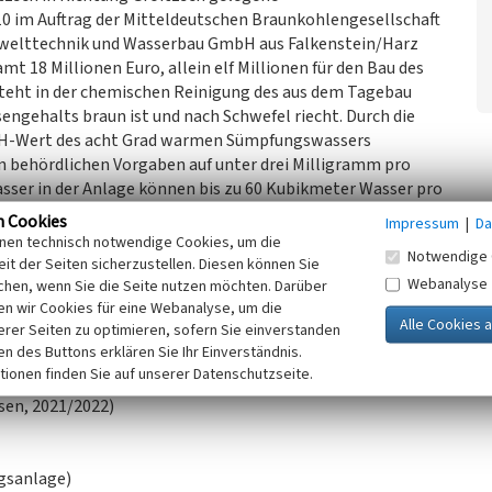
0 im Auftrag der Mitteldeutschen Braunkohlengesellschaft
mwelttechnik und Wasserbau GmbH aus Falkenstein/Harz
t 18 Millionen Euro, allein elf Millionen für den Bau des
steht in der chemischen Reinigung des aus dem Tagebau
gehalts braun ist und nach Schwefel riecht. Durch die
r pH-Wert des acht Grad warmen Sümpfungswassers
n behördlichen Vorgaben auf unter drei Milligramm pro
asser in der Anlage können bis zu 60 Kubikmeter Wasser pro
 Rohre in die 1,2 Kilometer entfernte Pleiße eingeleitet.
n Cookies
Impressum
|
Da
mit zwei Silos, einem Kontakt- und Belüftungsbecken,
inen technisch notwendige Cookies, um die
Notwendige 
nem Fassungsvermögen von bis zu 5000 Kubikmeter Wasser,
it der Seiten sicherzustellen. Diesen können Sie
Webanalyse
 Rohrleitungssystemen. Außerdem wurde der Leitstand für
chen, wenn Sie die Seite nutzen möchten. Darüber
n wir Cookies für eine Webanalyse, um die
ge verlegt. Rund um die Uhr werden hier an Bildschirmen
erer Seiten zu optimieren, sofern Sie einverstanden
er Tagebaue Schleenhain und Profen überwacht und je nach
ken des Buttons erklären Sie Ihr Einverständnis.
tionen finden Sie auf unserer Datenschutzseite.
sen, 2021/2022)
gsanlage)