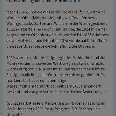
Ersterwähnung der Ölmühle an der
Wurm
.
Nach 1794 wurde die Wassermühle verkauft. 1819 ist eine
Wassermühle (Mahlmühle) mit zwei Geläufen sowie
Wohngebäude, Garten und Wiesen an der Wurm gesichert.
1822 existierte eine Fruchtmahlmühle, die 1824 mit einer
sogenannten Ölbank erweitert worden ist. 1836 arbeitete
sie als Getreide- und Ölmühle. 1875 wurde auf Dampfkraft
umgestellt, es folgte die Schließung der Ölpresse.
1930 wurde die Mühle stillgelegt. Der Mühlenhof und die
Mühle wurden im Zweiten Weltkrieg zerstört und nicht
wieder aufgebaut. Nur das im 19. Jahrhundert errichtete
Stallgebäude längs der Wurm ist erhalten geblieben. Es
markiert bis heute den ehemaligen
Wassermühlenstandort, der seit dem 16. Jahrhundert
besteht und von großer kulturhistorischer Bedeutung ist.
(Burggraaff/Kleefeld: Kartierung zur Datenerfassung im
Kreis Heinsberg 2001 im Auftrag des LVR-Fachbereich
Umwelt)