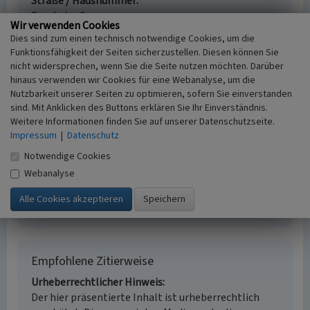
Straße / Hausnummer
Buschstraße
Wir verwenden Cookies
Ort
Dies sind zum einen technisch notwendige Cookies, um die
52525 Heinsberg - Randerath
Funktionsfähigkeit der Seiten sicherzustellen. Diesen können Sie
Fachsicht(en)
nicht widersprechen, wenn Sie die Seite nutzen möchten. Darüber
Kulturlandschaftspflege, Landeskunde
hinaus verwenden wir Cookies für eine Webanalyse, um die
Erfassungsmaßstab
Nutzbarkeit unserer Seiten zu optimieren, sofern Sie einverstanden
i.d.R. 1:5.000 (größer als 1:20.000)
sind. Mit Anklicken des Buttons erklären Sie Ihr Einverständnis.
Weitere Informationen finden Sie auf unserer Datenschutzseite.
Erfassungsmethode
Impressum
|
Datenschutz
Auswertung historischer Karten,
Literaturauswertung, Geländebegehung/-
Notwendige Cookies
kartierung
Webanalyse
Historischer Zeitraum
Beginn 1503
Empfohlene Zitierweise
Urheberrechtlicher Hinweis
Der hier präsentierte Inhalt ist urheberrechtlich