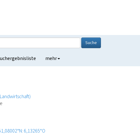
Suche
uchergebnisliste
mehr
(Landwirtschaft)
de
51,08002°N: 6,13265°O