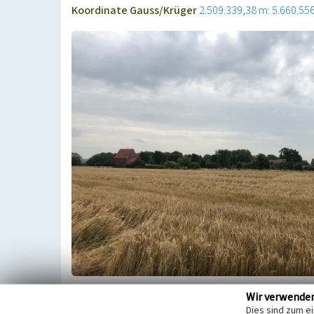
Koordinate Gauss/Krüger
2.509.339,38 m: 5.660.55
Ursprünglich bestand die Einzelsiedlung aus eine
Wir verwende
Dies sind zum e
Neuaufnahme von 1895 ist sie als vierflügelige Ei