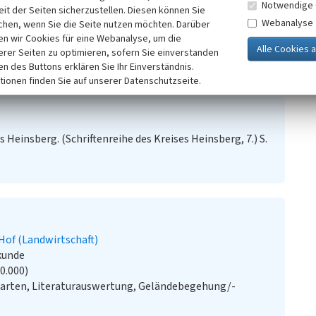
Notwendige 
it der Seiten sicherzustellen. Diesen können Sie
bar. Aufgrund der erhaltenen Bausubstanz des 18.
Webanalyse
chen, wenn Sie die Seite nutzen möchten. Darüber
on großer kulturhistorischer Bedeutung.
n wir Cookies für eine Webanalyse, um die
erer Seiten zu optimieren, sofern Sie einverstanden
ng im Kreis Heinsberg 2001 im Auftrag des LVR-Fachbereich
ken des Buttons erklären Sie Ihr Einverständnis.
tionen finden Sie auf unserer Datenschutzseite.
s Heinsberg. (Schriftenreihe des Kreises Heinsberg, 7.) S.
Hof (Landwirtschaft)
kunde
20.000)
Karten, Literaturauswertung, Geländebegehung/-