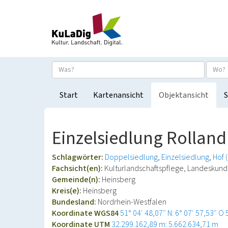
Start
Kartenansicht
Objektansicht
S
Einzelsiedlung Rolland
Schlagwörter:
Doppelsiedlung
Einzelsiedlung
Hof 
Fachsicht(en):
Kulturlandschaftspflege, Landeskun
Gemeinde(n):
Heinsberg
Kreis(e):
Heinsberg
Bundesland:
Nordrhein-Westfalen
Koordinate WGS84
51° 04′ 48,07″ N: 6° 07′ 57,53″ O
Koordinate UTM
32.299.162,89 m: 5.662.634,71 m