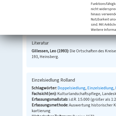
Funktionsfähigke
Hofanlage ist heute kaum noch strukturell erkenn
nicht widerspre
beziehungsweise 19. Jahrhunderts ist sie jedoch v
hinaus verwende
Nutzbarkeit uns
(Burggraaff/Kleefeld: Kartierung zur Datenerfassu
sind. Mit Anklic
Umwelt)
Weitere Informa
Literatur
Gillessen, Leo (1993)
Die Ortschaften des Kreise
193, Heinsberg.
Einzelsiedlung Rolland
Schlagwörter
Doppelsiedlung
Einzelsiedlung
Fachsicht(en)
Kulturlandschaftspflege, Landes
Erfassungsmaßstab
i.d.R. 1:5.000 (größer als 1:
Erfassungsmethode
Auswertung historischer 
kartierung