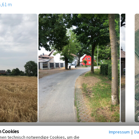
6,61 m
r Doppelhofanlage, auf der preußischen kartographischen
n Cookies
Impressum
|
Da
inen technisch notwendige Cookies, um die
nzelhofanlage dargestellt. Die ehemalige eigenständige