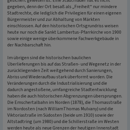
gesichert gewesen ist. Eine Stadtmauer hat es nicht
gegeben, denn der Ort besaß als „Freiheit“ nur mindere
Stadtrechte, die lediglich die Privilegien für einen eigenen
Bürgermeister und zur Abhaltung von Märkten
einschlossen. Auf den historischen Ortsgrundriss weisen
heute nur noch die Sankt Lambertus-Pfarrkirche von 1900
sowie einige wenige überkommene Fachwerkgebäude in
der Nachbarschaft hin.
Im übrigen sind die historischen baulichen
Überlieferungen bis auf das Straßen- und Wegenetz in der
zurückliegenden Zeit weitgehend durch Sanierungen,
Abriss und Wiederaufbau stark überformt worden. Die
Veränderungen durch die Industrialisierung und die
dadurch angestoßene, umfangreiche Stadtentwicklung
haben die auch historischen Abgrenzungen übersprungen.
Die Emschertalbahn im Norden (1878), die Thomasstraße
im Nordosten (nach WilliamThomas Mulvany) und die
Viktoriastraße im Südosten (beide um 1910) sowie der
Altstadtring (um 1980) und die Schillerstraße im Westen
werden heute als neue Grenzen der heutigen Innenstadt