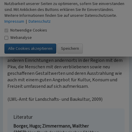
Münsterstraße und der Straße „Im Ort“.
Nutzbarkeit unserer Seiten zu optimieren, sofern Sie einverstanden
sind. Mit Anklicken des Buttons erklären Sie Ihr Einverständnis.
Weitere Informationen finden Sie auf unserer Datenschutzseite.
Impressum
|
Datenschutz
Die weitere Entwicklung der Innenstadt Castrop hat
Notwendige Cookies
infolgedessen die historischen Abgrenzungen des Ortes
Webanalyse
verlassen und in Teilen nach Süden und Westen weit
übersprungen. Der Stadtkern als Teil der Innenstadt von
Castrop macht, angesichts der guten Erreichbarkeit von
anderen Einrichtungen andernorts in der Region mit dem
Pkw, die Menschen mit den verbliebenen sowie neu
geschaffenen Gestaltwerten und deren Ausstrahlung wie
auch mit einem guten Angebot für Kultur, Konsum und
Freizeit umfassend auf sich aufmerksam.
(LWL-Amt für Landschafts- und Baukultur, 2009)
Literatur
Borger, Hugo; Zimmermann, Walther