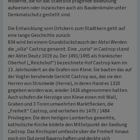
Moderne, die für das Stadtbild prägende Bedeutung
aufweisen oder inzwischen auch als Baudenkmale unter
Denkmalschutz gestellt sind.
Die Entwicklung vom Ortskern zum Stadtkern geht auf
eine lange Geschichte zurück:
834 wird bei einem Grundstückstausch der Abtei Werden
die „villa“ Castrop genannt. Eine „curia“ in Castrop stand
der Abtei Deutz 1019 zu. Der 1491/1495 als fränkischer
Oberhof („Reichshof“) bezeichnete Hof Castrop kam im
13. Jahrhundert an die Grafen von Kleve. Sie bauten das auf
der Vogtei beruhende Gericht Castrop aus, das sie den
Herren von Strünkede (Herne), in deren Hand es 1320
gegeben worden war, wieder 1426 abgenommen hatten.
Auch schufen die Herzöge von Kleve einen mit Wall,
Graben und 3 Toren umwehrten Marktflecken, die
„Freiheit“ Castrop, und verliehen ihr 1470 / 1484
Privilegien. Die dem heiligen Lambertus geweihte,
katholische Kirche bildete den Mittelpunkt der Siedlung
Castrop. Das Kirchspiel umfasste über die Freiheit hinaus
noch ein Dutzend Bauerschaften und deckte sich