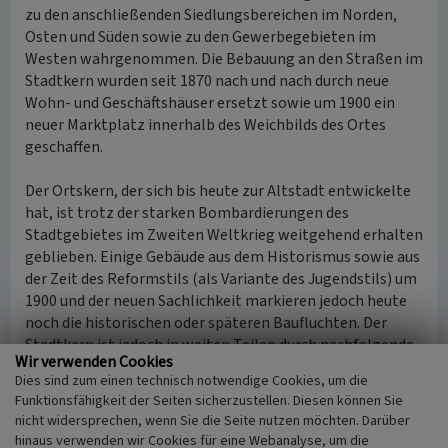
zu den anschließenden Siedlungsbereichen im Norden,
Osten und Süden sowie zu den Gewerbegebieten im
Westen wahrgenommen. Die Bebauung an den Straßen im
Stadtkern wurden seit 1870 nach und nach durch neue
Wohn- und Geschäftshäuser ersetzt sowie um 1900 ein
neuer Marktplatz innerhalb des Weichbilds des Ortes
geschaffen.
Der Ortskern, der sich bis heute zur Altstadt entwickelte
hat, ist trotz der starken Bombardierungen des
Stadtgebietes im Zweiten Weltkrieg weitgehend erhalten
geblieben. Einige Gebäude aus dem Historismus sowie aus
der Zeit des Reformstils (als Variante des Jugendstils) um
1900 und der neuen Sachlichkeit markieren jedoch heute
noch die historischen oder späteren Baufluchten. Der
Stadtkern ist jedoch in weiten Teilen durch nachfolgende
Wir verwenden Cookies
Stadtsanierungen stark überformt worden:
Dies sind zum einen technisch notwendige Cookies, um die
um 1950 durch den Ausbau der Straße „Biesenkamp“
Funktionsfähigkeit der Seiten sicherzustellen. Diesen können Sie
sowie
nicht widersprechen, wenn Sie die Seite nutzen möchten. Darüber
nach 1960 aufgrund der Innenstadt-Sanierung an der
hinaus verwenden wir Cookies für eine Webanalyse, um die