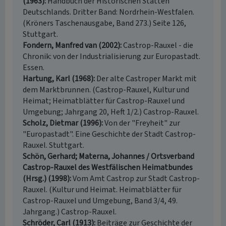
(1963)
Handbuch der Historischen Stätten
Deutschlands. Dritter Band: Nordrhein-Westfalen.
(Kröners Taschenausgabe, Band 273.) Seite 126,
Stuttgart.
Fondern, Manfred van (2002)
Castrop-Rauxel - die
Chronik: von der Industrialisierung zur Europastadt.
Essen.
Hartung, Karl (1968)
Der alte Castroper Markt mit
dem Marktbrunnen. (Castrop-Rauxel, Kultur und
Heimat; Heimatblätter für Castrop-Rauxel und
Umgebung; Jahrgang 20, Heft 1/2.) Castrop-Rauxel.
Scholz, Dietmar (1996)
Von der "Freyheit" zur
"Europastadt". Eine Geschichte der Stadt Castrop-
Rauxel. Stuttgart.
Schön, Gerhard; Materna, Johannes / Ortsverband
Castrop-Rauxel des Westfälischen Heimatbundes
(Hrsg.) (1998)
Vom Amt Castrop zur Stadt Castrop-
Rauxel. (Kultur und Heimat. Heimatblätter für
Castrop-Rauxel und Umgebung, Band 3/4, 49.
Jahrgang.) Castrop-Rauxel.
Schröder, Carl (1913)
Beiträge zur Geschichte der