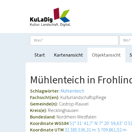
Start
Kartenansicht
Objektansicht
S
Mühlenteich in Frohlin
Schlagwörter:
Mühlenteich
Fachsicht(en):
Kulturlandschaftspflege
Gemeinde(n):
Castrop-Rauxel
Kreis(e):
Recklinghausen
Bundesland:
Nordrhein-Westfalen
Koordinate WGS84
51° 31′ 41,7″ N: 7° 20′ 59,63″ O
5
Koordinate UTM
32.385.536,31 m: 5.709.861,52 m