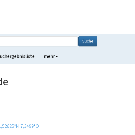
Suche
uchergebnisliste
mehr
de
1,52825°N: 7,3499°O