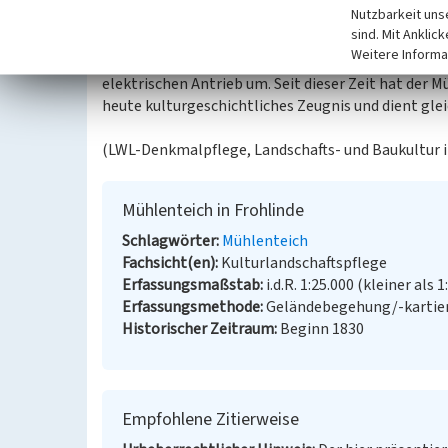
Nutzbarkeit uns
Ursprung der Mühle an dieser Stelle reicht bis in d
sind. Mit Anklic
zufließende Wasser aus den zwei Strängen des Müh
Weitere Informa
Wasserzufluss beeeinträchtigt. Daraufhin stellt di
elektrischen Antrieb um. Seit dieser Zeit hat der M
heute kulturgeschichtliches Zeugnis und dient gle
(LWL-Denkmalpflege, Landschafts- und Baukultur i
Mühlenteich in Frohlinde
Schlagwörter
Mühlenteich
Fachsicht(en)
Kulturlandschaftspflege
Erfassungsmaßstab
i.d.R. 1:25.000 (kleiner als 1
Erfassungsmethode
Geländebegehung/-kartie
Historischer Zeitraum
Beginn 1830
Empfohlene Zitierweise