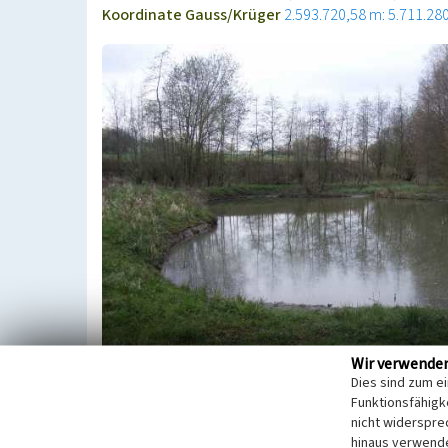
Koordinate Gauss/Krüger
2.593.720,58 m: 5.711.28
Wir verwende
Dies sind zum e
Funktionsfähigke
Der Mühlenteich markiert deutlich den historische
nicht widerspre
hinaus verwende
Informationstafel am Ort weist auf die Errichtung 