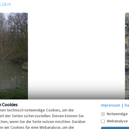
0,18 m
n Cookies
Impressum
|
Da
inen technisch notwendige Cookies, um die
Notwendige 
it der Seiten sicherzustellen. Diesen können Sie
Webanalyse
n Mühlenstandort oberhalb des Dorfes Frohlinde. Eine
chen, wenn Sie die Seite nutzen möchten. Darüber
n wir Cookies für eine Webanalyse, um die
der Mühle in ihrer heutigen Form bereits um 1830 hin. Der