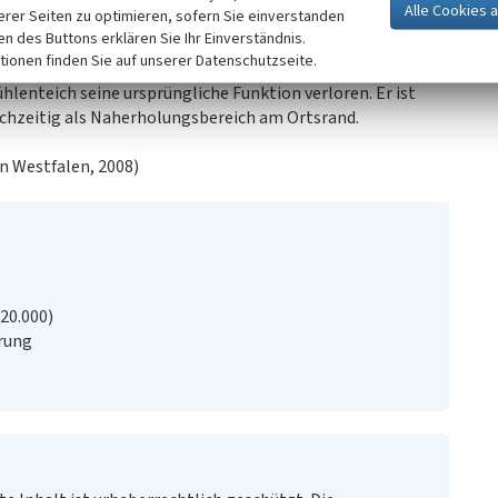
erer Seiten zu optimieren, sofern Sie einverstanden
as 13. Jahrhundert zurück. Der Mühlenteich staut das
ken des Buttons erklären Sie Ihr Einverständnis.
lengrabens. In der Zeit des Bergbaus wurde der
tionen finden Sie auf unserer Datenschutzseite.
e Frohlinder Mühle im Jahr 1949 ihren Betrieb auf einen
ühlenteich seine ursprüngliche Funktion verloren. Er ist
ichzeitig als Naherholungsbereich am Ortsrand.
n Westfalen, 2008)
:20.000)
rung