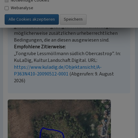
Notwendige Cookies
Empfohlene Zitierweise
Webanalyse
Urheberrechtlicher Hinweis
Der hier präsentierte Inhalt ist urheberrechtlich
geschützt. Die angezeigten Medien unterliegen
möglicherweise zusätzlichen urheberrechtlichen
Bedingungen, die an diesen ausgewiesen sind.
Empfohlene Zitierweise
„Tongrube Lessmöllmann südlich Obercastrop”. In:
KuLaDig, Kultur.Landschaft.Digital. URL:
https://www.kuladig.de/Objektansicht/A-
P363N410-20090512-0001
(Abgerufen: 9. August
2026)