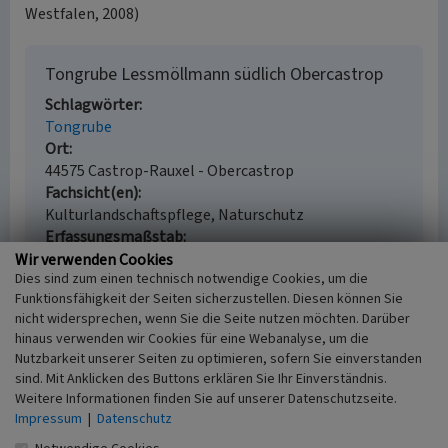
Westfalen, 2008)
Tongrube Lessmöllmann südlich Obercastrop
Schlagwörter
Tongrube
Ort
44575 Castrop-Rauxel - Obercastrop
Fachsicht(en)
Kulturlandschaftspflege, Naturschutz
Erfassungsmaßstab
i.d.R. 1:25.000 (kleiner als 1:20.000)
Wir verwenden Cookies
Dies sind zum einen technisch notwendige Cookies, um die
Erfassungsmethode
Funktionsfähigkeit der Seiten sicherzustellen. Diesen können Sie
Literaturauswertung, Geländebegehung/-
nicht widersprechen, wenn Sie die Seite nutzen möchten. Darüber
kartierung
hinaus verwenden wir Cookies für eine Webanalyse, um die
Historischer Zeitraum
Nutzbarkeit unserer Seiten zu optimieren, sofern Sie einverstanden
Beginn 1930
sind. Mit Anklicken des Buttons erklären Sie Ihr Einverständnis.
Weitere Informationen finden Sie auf unserer Datenschutzseite.
Impressum
|
Datenschutz